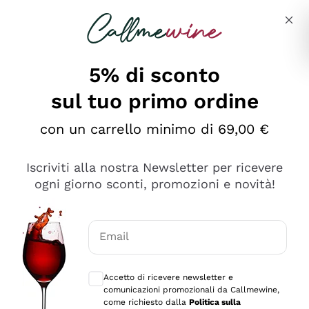
Salta al contenuto principale
Descrivi cosa stai cercando
5% di sconto
sul tuo primo ordine
Ottimo
con un carrello minimo di 69,00 €
4,5
/5
2.551
Iscriviti alla nostra Newsletter per ricevere
recensioni
ogni giorno sconti, promozioni e novità!
Le nostre recensioni a 4 e 5 stelle.
Clicca qui per leggerle tutte >
Email
Precedente
Successivo
Consensi opzionali per ricevere comunica
Accetto di ricevere newsletter e
Oggi
comunicazioni promozionali da Callmewine,
Perfetti e attenti al cliente
come richiesto dalla
Politica sulla