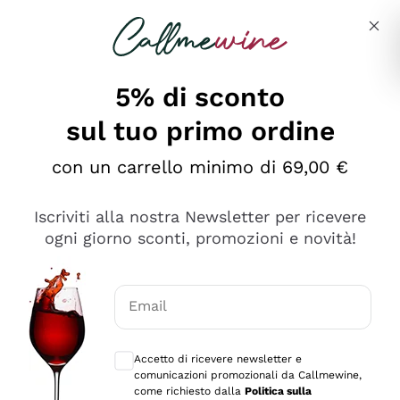
Salta al contenuto principale
Descrivi cosa stai cercando
5% di sconto
sul tuo primo ordine
Ottimo
con un carrello minimo di 69,00 €
4,5
/5
2.561
Iscriviti alla nostra Newsletter per ricevere
recensioni
ogni giorno sconti, promozioni e novità!
Le nostre recensioni a 4 e 5 stelle.
Clicca qui per leggerle tutte >
Email
Precedente
Successivo
Consensi opzionali per ricevere comunica
Accetto di ricevere newsletter e
Oggi
comunicazioni promozionali da Callmewine,
Acquisto semplice nelle modalità, gestito con rapidità e
come richiesto dalla
Politica sulla