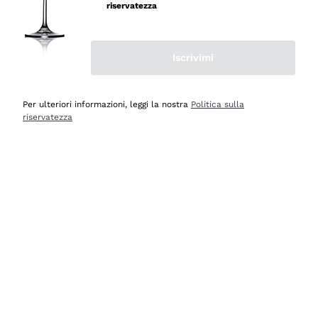
professionalità
riservatezza
Acquirente verificato
Iscrivimi
Oggi
Seri affidabili
Per ulteriori informazioni, leggi la nostra
Politica sulla
riservatezza
Acquirente verificato
Ieri
Il catalogo offre moltissime possibilità di scelta tra tanti
prodotti diversi e con un ampio range di prezzo. Le
indicazioni dei consulenti sono estremamente chiare e
conformi alle caratteristiche dei prodotti acquistati
Acquirente verificato