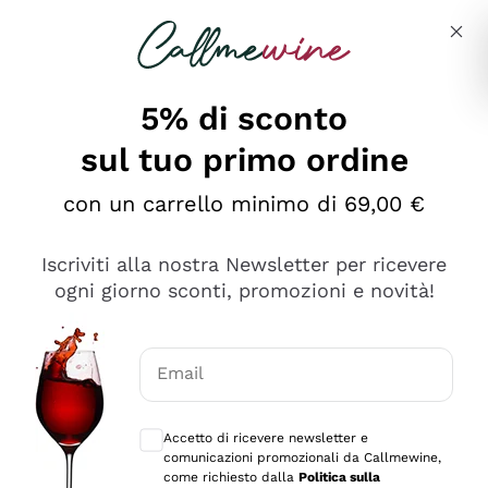
Salta al contenuto principale
Descrivi cosa stai cercando
5% di sconto
sul tuo primo ordine
Ottimo
con un carrello minimo di 69,00 €
4,5
/5
2.566
Iscriviti alla nostra Newsletter per ricevere
recensioni
ogni giorno sconti, promozioni e novità!
Le nostre recensioni a 4 e 5 stelle.
Clicca qui per leggerle tutte >
Email
Precedente
Successivo
Consensi opzionali per ricevere comunica
Accetto di ricevere newsletter e
Oggi
comunicazioni promozionali da Callmewine,
Ordine tutto ok, niente da dire a riguardo. Il sito in se
come richiesto dalla
Politica sulla