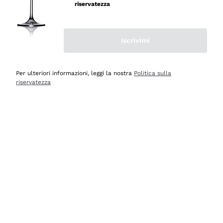
professionalità
riservatezza
Acquirente verificato
Iscrivimi
Oggi
Seri affidabili
Per ulteriori informazioni, leggi la nostra
Politica sulla
riservatezza
Acquirente verificato
Ieri
Il catalogo offre moltissime possibilità di scelta tra tanti
prodotti diversi e con un ampio range di prezzo. Le
indicazioni dei consulenti sono estremamente chiare e
conformi alle caratteristiche dei prodotti acquistati
Acquirente verificato