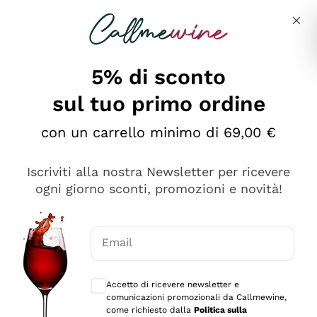
Salta al contenuto principale
Descrivi cosa stai cercando
5% di sconto
sul tuo primo ordine
Ottimo
con un carrello minimo di 69,00 €
4,5
/5
2.561
Iscriviti alla nostra Newsletter per ricevere
recensioni
ogni giorno sconti, promozioni e novità!
Le nostre recensioni a 4 e 5 stelle.
Clicca qui per leggerle tutte >
Email
Precedente
Successivo
Consensi opzionali per ricevere comunica
Accetto di ricevere newsletter e
Oggi
comunicazioni promozionali da Callmewine,
Acquisto semplice nelle modalità, gestito con rapidità e
come richiesto dalla
Politica sulla