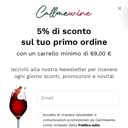
Salta al contenuto principale
Descrivi cosa stai cercando
5% di sconto
sul tuo primo ordine
Ottimo
con un carrello minimo di 69,00 €
4,5
/5
2.567
Iscriviti alla nostra Newsletter per ricevere
recensioni
ogni giorno sconti, promozioni e novità!
Le nostre recensioni a 4 e 5 stelle.
Clicca qui per leggerle tutte >
Email
Precedente
Successivo
Consensi opzionali per ricevere comunica
Accetto di ricevere newsletter e
Ieri
comunicazioni promozionali da Callmewine,
Ottimo servizio!
come richiesto dalla
Politica sulla