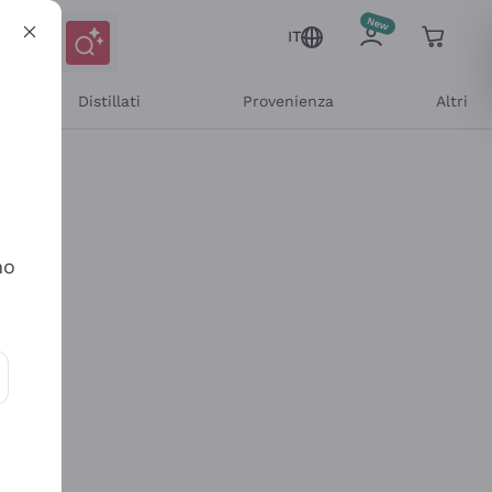
IT
Distillati
Provenienza
Altri
no
ioni e offerte personalizzate