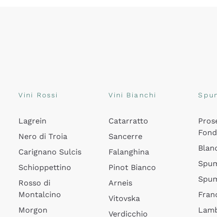
Vini Rossi
Vini Bianchi
Spu
Lagrein
Catarratto
Pros
Fon
Nero di Troia
Sancerre
Blan
Carignano Sulcis
Falanghina
Spum
Schioppettino
Pinot Bianco
Spum
Rosso di
Arneis
Montalcino
Fran
Vitovska
Morgon
Lamb
Verdicchio