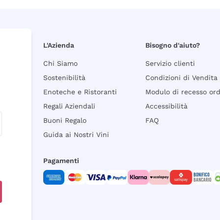
L'Azienda
Bisogno d'aiuto?
Chi Siamo
Servizio clienti
Sostenibilità
Condizioni di Vendita
Enoteche e Ristoranti
Modulo di recesso or
Regali Aziendali
Accessibilità
Buoni Regalo
FAQ
Guida ai Nostri Vini
Pagamenti