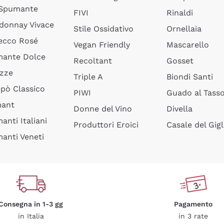
 Spumante
FIVI
Rinaldi
donnay Vivace
Stile Ossidativo
Ornellaia
ecco Rosé
Vegan Friendly
Mascarello
ante Dolce
Recoltant
Gosset
izze
Triple A
Biondi Santi
epò Classico
PIWI
Guado al Tass
mant
Donne del Vino
Divella
anti Italiani
Produttori Eroici
Casale del Gigl
anti Veneti
Consegna in 1-3 gg
Pagamento
in Italia
in 3 rate