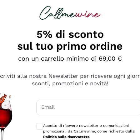
rcando
Champagne
Spumanti
Tutti i Vini
5% di sconto
sul tuo primo ordine
con un carrello minimo di 69,00 €
scriviti alla nostra Newsletter per ricevere ogni gior
sconti, promozioni e novità!
Email
Consensi opzionali per ricevere comunicaz
Accetto di ricevere newsletter e comunicazioni
promozionali da Callmewine, come richiesto dalla
e professionalità
Politica sulla riservatezza