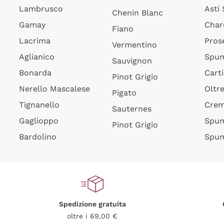
Lambrusco
Asti
Chenin Blanc
Gamay
Char
Fiano
Lacrima
Pros
Vermentino
Aglianico
Spum
Sauvignon
Bonarda
Cart
Pinot Grigio
Nerello Mascalese
Oltr
Pigato
Tignanello
Cre
Sauternes
Gaglioppo
Spum
Pinot Grigio
Bardolino
Spum
Spedizione gratuita
oltre i 69,00 €