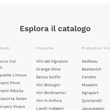
Esplora il catalogo
manti
Filosofie
Produttori Vin
ecco Col
Vini del Vignaiolo
Sedilesu
do
Orange Wine
Bastianich
quette Limoux
Senza Solfiti
Ceretto
anti Pinot
Vini Biologici
Masseto
anti Ribolla
Vini Biodinamici
Agrapart
ciacorta Saten
Vini in Anfora
Quintarelli
rusco Vivace
Lieviti Indigeni
Jacquesson