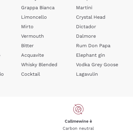
Grappa Bianca
Martini
Limoncello
Crystal Head
Mirto
Dictador
Vermouth
Dalmore
Bitter
Rum Don Papa
o
Acquavite
Elephant gin
Whisky Blended
Vodka Grey Goose
io
Cocktail
Lagavulin
Callmewine è
Carbon neutral