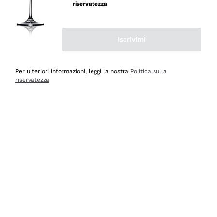
velocissima
riservatezza
Acquirente verificato
Iscrivimi
Ieri
Perfetti e attenti al cliente
Per ulteriori informazioni, leggi la nostra
Politica sulla
riservatezza
Acquirente verificato
2 Giorni Fa
Semplice nell'uso, puntuali e veloci.
Acquirente verificato
2 Giorni Fa
Ottima come sempre!