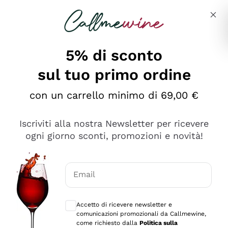
Salta al contenuto principale
Descrivi cosa stai cercando
5% di sconto
sul tuo primo ordine
Ottimo
con un carrello minimo di 69,00 €
4,5
/5
2.552
Iscriviti alla nostra Newsletter per ricevere
recensioni
ogni giorno sconti, promozioni e novità!
Le nostre recensioni a 4 e 5 stelle.
Clicca qui per leggerle tutte >
Email
Precedente
Successivo
Consensi opzionali per ricevere comunica
Accetto di ricevere newsletter e
Oggi
comunicazioni promozionali da Callmewine,
Ottima facilità di acquisto sul sito e consegna
come richiesto dalla
Politica sulla