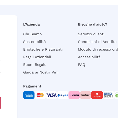
L'Azienda
Bisogno d'aiuto?
Chi Siamo
Servizio clienti
Sostenibilità
Condizioni di Vendita
Enoteche e Ristoranti
Modulo di recesso or
Regali Aziendali
Accessibilità
Buoni Regalo
FAQ
Guida ai Nostri Vini
Pagamenti