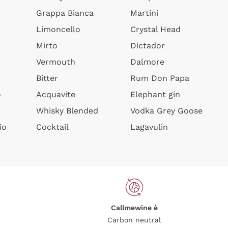
Grappa Bianca
Martini
Limoncello
Crystal Head
Mirto
Dictador
Vermouth
Dalmore
Bitter
Rum Don Papa
o
Acquavite
Elephant gin
Whisky Blended
Vodka Grey Goose
io
Cocktail
Lagavulin
Callmewine è
Carbon neutral