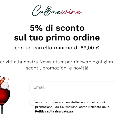
rcando
Champagne
Spumanti
Tutti i Vini
5% di sconto
sul tuo primo ordine
con un carrello minimo di 69,00 €
scriviti alla nostra Newsletter per ricevere ogni gior
sconti, promozioni e novità!
Email
Consensi opzionali per ricevere comunicaz
Accetto di ricevere newsletter e comunicazioni
promozionali da Callmewine, come richiesto dalla
tanti prodotti diversi e con un ampio range di prezzo. Le 
Politica sulla riservatezza