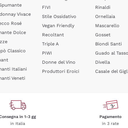
 Spumante
FIVI
Rinaldi
donnay Vivace
Stile Ossidativo
Ornellaia
ecco Rosé
Vegan Friendly
Mascarello
ante Dolce
Recoltant
Gosset
izze
Triple A
Biondi Santi
epò Classico
PIWI
Guado al Tass
mant
Donne del Vino
Divella
anti Italiani
Produttori Eroici
Casale del Gigl
anti Veneti
Consegna in 1-3 gg
Pagamento
in Italia
in 3 rate