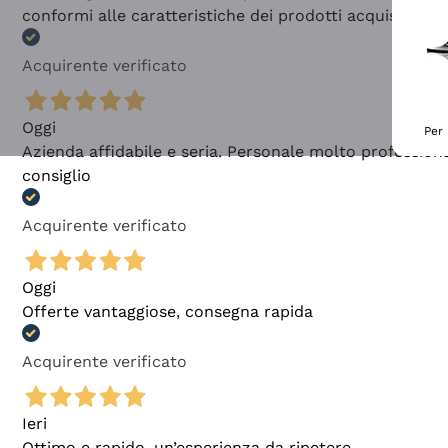
conformi alle caratteristiche dei prodotti acquistati
Acquirente verificato
Oggi
Per 
Azienda affidabile e seria. Personale molto profession
consiglio
Acquirente verificato
Oggi
Offerte vantaggiose, consegna rapida
Acquirente verificato
Ieri
Ottimo e rapido, un’esperienza da ripetere