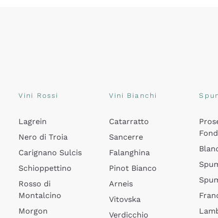
Vini Rossi
Vini Bianchi
Spu
Lagrein
Catarratto
Pros
Fon
Nero di Troia
Sancerre
Blan
Carignano Sulcis
Falanghina
Spum
Schioppettino
Pinot Bianco
Spum
Rosso di
Arneis
Montalcino
Fran
Vitovska
Morgon
Lamb
Verdicchio