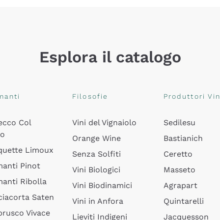
Esplora il catalogo
manti
Filosofie
Produttori Vin
ecco Col
Vini del Vignaiolo
Sedilesu
do
Orange Wine
Bastianich
quette Limoux
Senza Solfiti
Ceretto
anti Pinot
Vini Biologici
Masseto
anti Ribolla
Vini Biodinamici
Agrapart
ciacorta Saten
Vini in Anfora
Quintarelli
rusco Vivace
Lieviti Indigeni
Jacquesson