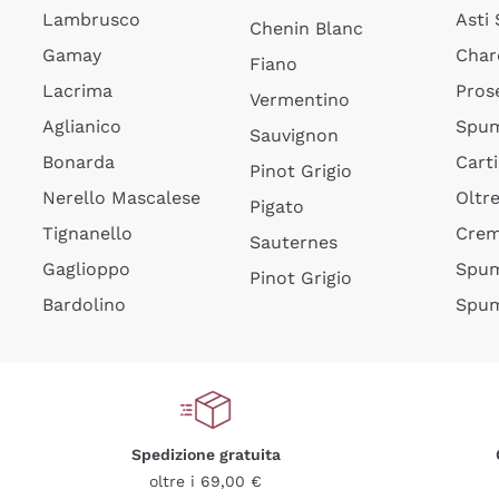
Lambrusco
Asti
Chenin Blanc
Gamay
Char
Fiano
Lacrima
Pros
Vermentino
Aglianico
Spum
Sauvignon
Bonarda
Cart
Pinot Grigio
Nerello Mascalese
Oltr
Pigato
Tignanello
Cre
Sauternes
Gaglioppo
Spum
Pinot Grigio
Bardolino
Spum
Spedizione gratuita
oltre i 69,00 €