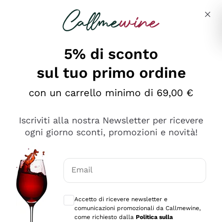
Salta al contenuto principale
Descrivi cosa stai cercando
5% di sconto
sul tuo primo ordine
Ottimo
con un carrello minimo di 69,00 €
4,5
/5
2.551
Iscriviti alla nostra Newsletter per ricevere
recensioni
ogni giorno sconti, promozioni e novità!
Le nostre recensioni a 4 e 5 stelle.
Clicca qui per leggerle tutte >
Email
Precedente
Successivo
Consensi opzionali per ricevere comunica
Accetto di ricevere newsletter e
Oggi
comunicazioni promozionali da Callmewine,
Perfetti e attenti al cliente
come richiesto dalla
Politica sulla