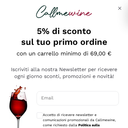
Salta al contenuto principale
Descrivi cosa stai cercando
5% di sconto
sul tuo primo ordine
Ottimo
con un carrello minimo di 69,00 €
4,5
/5
2.559
Iscriviti alla nostra Newsletter per ricevere
recensioni
ogni giorno sconti, promozioni e novità!
Le nostre recensioni a 4 e 5 stelle.
Clicca qui per leggerle tutte >
Email
Precedente
Successivo
Consensi opzionali per ricevere comunica
Accetto di ricevere newsletter e
Oggi
comunicazioni promozionali da Callmewine,
Il catalogo offre moltissime possibilità di scelta tra tanti
come richiesto dalla
Politica sulla