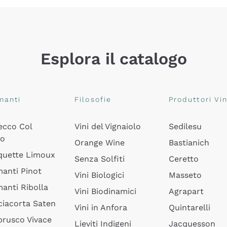
Esplora il catalogo
manti
Filosofie
Produttori Vin
ecco Col
Vini del Vignaiolo
Sedilesu
do
Orange Wine
Bastianich
quette Limoux
Senza Solfiti
Ceretto
anti Pinot
Vini Biologici
Masseto
anti Ribolla
Vini Biodinamici
Agrapart
ciacorta Saten
Vini in Anfora
Quintarelli
rusco Vivace
Lieviti Indigeni
Jacquesson