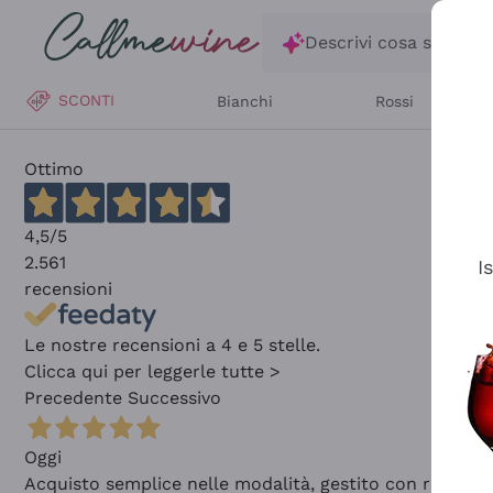
Salta al contenuto principale
Descrivi cosa stai ce
SCONTI
Bianchi
Rossi
Ottimo
4,5
/5
2.561
I
recensioni
Le nostre recensioni a 4 e 5 stelle.
Clicca qui per leggerle tutte >
Precedente
Successivo
Oggi
Acquisto semplice nelle modalità, gestito con rapidità 