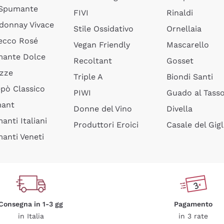
 Spumante
FIVI
Rinaldi
donnay Vivace
Stile Ossidativo
Ornellaia
ecco Rosé
Vegan Friendly
Mascarello
ante Dolce
Recoltant
Gosset
izze
Triple A
Biondi Santi
epò Classico
PIWI
Guado al Tass
mant
Donne del Vino
Divella
anti Italiani
Produttori Eroici
Casale del Gigl
anti Veneti
Consegna in 1-3 gg
Pagamento
in Italia
in 3 rate