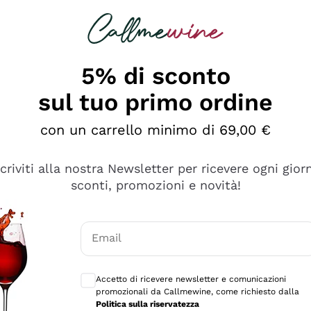
rcando
Champagne
Spumanti
Tutti i Vini
5% di sconto
sul tuo primo ordine
con un carrello minimo di 69,00 €
scriviti alla nostra Newsletter per ricevere ogni gior
sconti, promozioni e novità!
Email
Consensi opzionali per ricevere comunicaz
Accetto di ricevere newsletter e comunicazioni
promozionali da Callmewine, come richiesto dalla
e professionalità
Politica sulla riservatezza