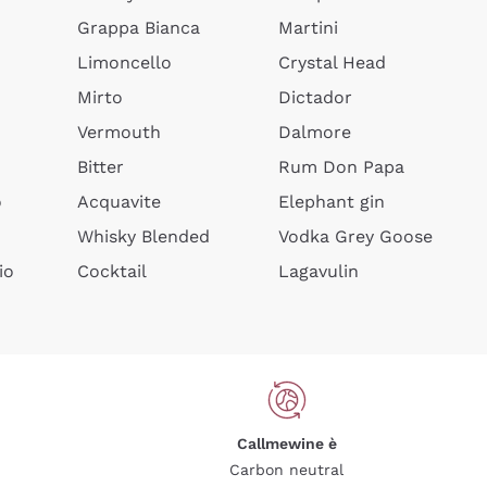
Grappa Bianca
Martini
Limoncello
Crystal Head
Mirto
Dictador
Vermouth
Dalmore
Bitter
Rum Don Papa
o
Acquavite
Elephant gin
Whisky Blended
Vodka Grey Goose
io
Cocktail
Lagavulin
Callmewine è
Carbon neutral