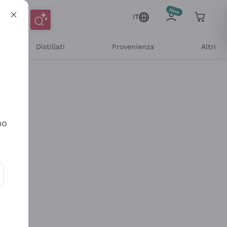
IT
Distillati
Provenienza
Altri
no
ioni e offerte personalizzate