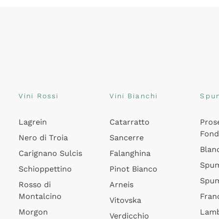
Vini Rossi
Vini Bianchi
Spu
Lagrein
Catarratto
Pros
Fon
Nero di Troia
Sancerre
Blan
Carignano Sulcis
Falanghina
Spum
Schioppettino
Pinot Bianco
Spum
Rosso di
Arneis
Montalcino
Fran
Vitovska
Morgon
Lamb
Verdicchio