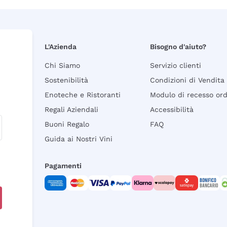
L'Azienda
Bisogno d'aiuto?
Chi Siamo
Servizio clienti
Sostenibilità
Condizioni di Vendita
Enoteche e Ristoranti
Modulo di recesso or
Regali Aziendali
Accessibilità
Buoni Regalo
FAQ
Guida ai Nostri Vini
Pagamenti