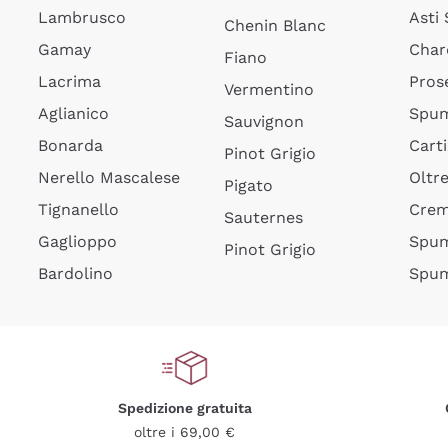
Lambrusco
Asti
Chenin Blanc
Gamay
Char
Fiano
Lacrima
Pros
Vermentino
Aglianico
Spum
Sauvignon
Bonarda
Cart
Pinot Grigio
Nerello Mascalese
Oltr
Pigato
Tignanello
Cre
Sauternes
Gaglioppo
Spum
Pinot Grigio
Bardolino
Spum
Spedizione gratuita
oltre i 69,00 €