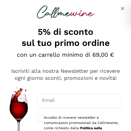
Salta al contenuto principale
Descrivi cosa stai cercando
5% di sconto
sul tuo primo ordine
Ottimo
con un carrello minimo di 69,00 €
4,5
/5
2.559
Iscriviti alla nostra Newsletter per ricevere
recensioni
ogni giorno sconti, promozioni e novità!
Le nostre recensioni a 4 e 5 stelle.
Clicca qui per leggerle tutte >
Email
Precedente
Successivo
Consensi opzionali per ricevere comunica
Accetto di ricevere newsletter e
Oggi
comunicazioni promozionali da Callmewine,
Il catalogo offre moltissime possibilità di scelta tra tanti
come richiesto dalla
Politica sulla