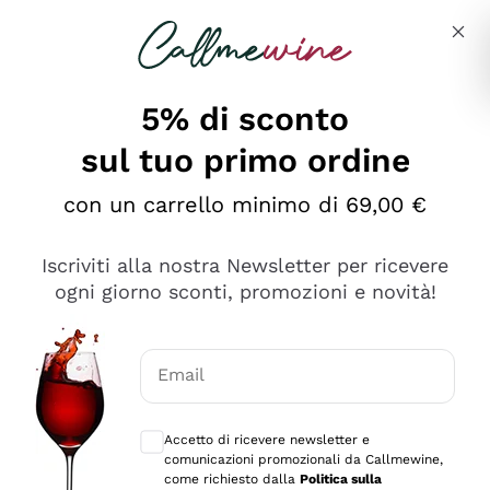
Salta al contenuto principale
Descrivi cosa stai cercando
5% di sconto
sul tuo primo ordine
Ottimo
con un carrello minimo di 69,00 €
4,5
/5
2.566
Iscriviti alla nostra Newsletter per ricevere
recensioni
ogni giorno sconti, promozioni e novità!
Le nostre recensioni a 4 e 5 stelle.
Clicca qui per leggerle tutte >
Email
Precedente
Successivo
Consensi opzionali per ricevere comunica
Accetto di ricevere newsletter e
Ieri
comunicazioni promozionali da Callmewine,
Ordine tutto ok, niente da dire a riguardo. Il sito in se
come richiesto dalla
Politica sulla