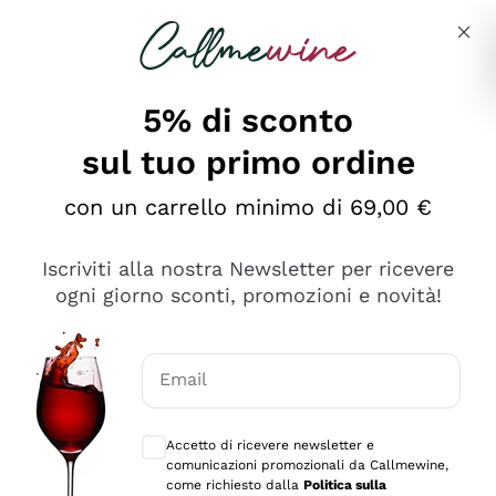
Salta al contenuto principale
Descrivi cosa stai cercando
5% di sconto
sul tuo primo ordine
Ottimo
con un carrello minimo di 69,00 €
4,5
/5
2.561
Iscriviti alla nostra Newsletter per ricevere
recensioni
ogni giorno sconti, promozioni e novità!
Le nostre recensioni a 4 e 5 stelle.
Clicca qui per leggerle tutte >
Email
Precedente
Successivo
Consensi opzionali per ricevere comunica
Accetto di ricevere newsletter e
Oggi
comunicazioni promozionali da Callmewine,
Acquisto semplice nelle modalità, gestito con rapidità e
come richiesto dalla
Politica sulla