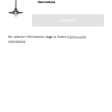
professionalità
riservatezza
Acquirente verificato
Iscrivimi
Ieri
Seri affidabili
Per ulteriori informazioni, leggi la nostra
Politica sulla
riservatezza
Acquirente verificato
Ieri
Il catalogo offre moltissime possibilità di scelta tra tanti
prodotti diversi e con un ampio range di prezzo. Le
indicazioni dei consulenti sono estremamente chiare e
conformi alle caratteristiche dei prodotti acquistati
Acquirente verificato