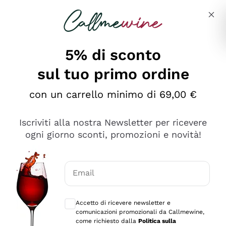
Salta al contenuto principale
Descrivi cosa stai cercando
5% di sconto
sul tuo primo ordine
Ottimo
con un carrello minimo di 69,00 €
4,5
/5
2.559
Iscriviti alla nostra Newsletter per ricevere
recensioni
ogni giorno sconti, promozioni e novità!
Le nostre recensioni a 4 e 5 stelle.
Clicca qui per leggerle tutte >
Email
Precedente
Successivo
Consensi opzionali per ricevere comunica
Accetto di ricevere newsletter e
Oggi
comunicazioni promozionali da Callmewine,
Il catalogo offre moltissime possibilità di scelta tra tanti
come richiesto dalla
Politica sulla