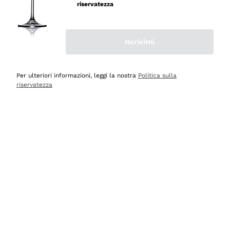
professionalità
riservatezza
Acquirente verificato
Iscrivimi
Oggi
Seri affidabili
Per ulteriori informazioni, leggi la nostra
Politica sulla
riservatezza
Acquirente verificato
Ieri
Il catalogo offre moltissime possibilità di scelta tra tanti
prodotti diversi e con un ampio range di prezzo. Le
indicazioni dei consulenti sono estremamente chiare e
conformi alle caratteristiche dei prodotti acquistati
Acquirente verificato