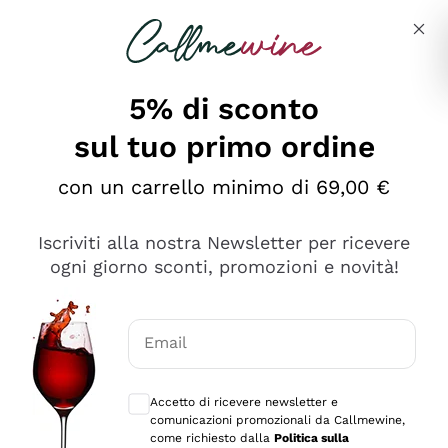
Salta al contenuto principale
Descrivi cosa stai cercando
5% di sconto
sul tuo primo ordine
Ottimo
con un carrello minimo di 69,00 €
4,5
/5
2.561
Iscriviti alla nostra Newsletter per ricevere
recensioni
ogni giorno sconti, promozioni e novità!
Le nostre recensioni a 4 e 5 stelle.
Clicca qui per leggerle tutte >
Email
Precedente
Successivo
Consensi opzionali per ricevere comunica
Accetto di ricevere newsletter e
Oggi
comunicazioni promozionali da Callmewine,
Acquisto semplice nelle modalità, gestito con rapidità e
come richiesto dalla
Politica sulla