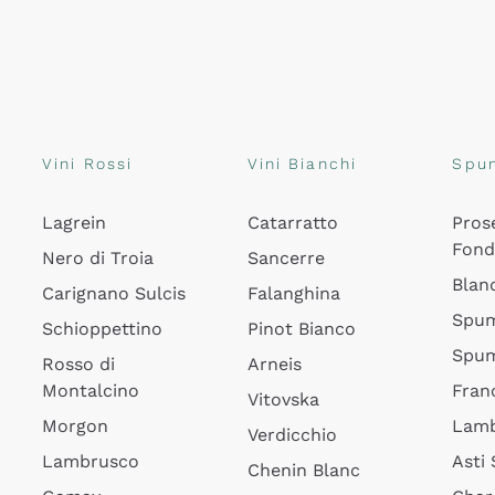
Vini Rossi
Vini Bianchi
Spu
Lagrein
Catarratto
Pros
Fon
Nero di Troia
Sancerre
Blan
Carignano Sulcis
Falanghina
Spum
Schioppettino
Pinot Bianco
Spum
Rosso di
Arneis
Montalcino
Fran
Vitovska
Morgon
Lamb
Verdicchio
Lambrusco
Asti
Chenin Blanc