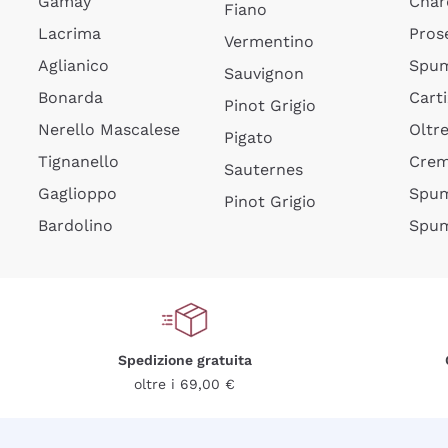
Gamay
Char
Fiano
Lacrima
Pros
Vermentino
Aglianico
Spum
Sauvignon
Bonarda
Cart
Pinot Grigio
Nerello Mascalese
Oltr
Pigato
Tignanello
Cre
Sauternes
Gaglioppo
Spum
Pinot Grigio
Bardolino
Spum
Spedizione gratuita
oltre i 69,00 €