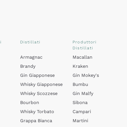
i
Distillati
Produttori
Distillati
Armagnac
Macallan
Brandy
Kraken
Gin Giapponese
Gin Mokey's
Whisky Giapponese
Bumbu
Whisky Scozzese
Gin Malfy
Bourbon
Sibona
Whisky Torbato
Campari
Grappa Bianca
Martini