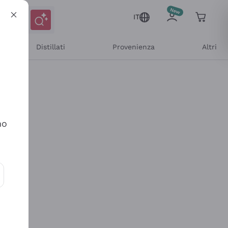
IT
Distillati
Provenienza
Altri
no
ioni e offerte personalizzate