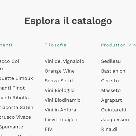
Esplora il catalogo
manti
Filosofie
Produttori Vin
ecco Col
Vini del Vignaiolo
Sedilesu
do
Orange Wine
Bastianich
quette Limoux
Senza Solfiti
Ceretto
anti Pinot
Vini Biologici
Masseto
anti Ribolla
Vini Biodinamici
Agrapart
ciacorta Saten
Vini in Anfora
Quintarelli
rusco Vivace
Lieviti Indigeni
Jacquesson
 Spumante
FIVI
Rinaldi