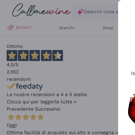
Salta al contenuto principale
Descrivi cosa stai ce
SCONTI
Bianchi
Rossi
Ottimo
4,5
/5
2.552
I
recensioni
Le nostre recensioni a 4 e 5 stelle.
Clicca qui per leggerle tutte >
Precedente
Successivo
Oggi
Ottima facilità di acquisto sul sito e consegna velocis