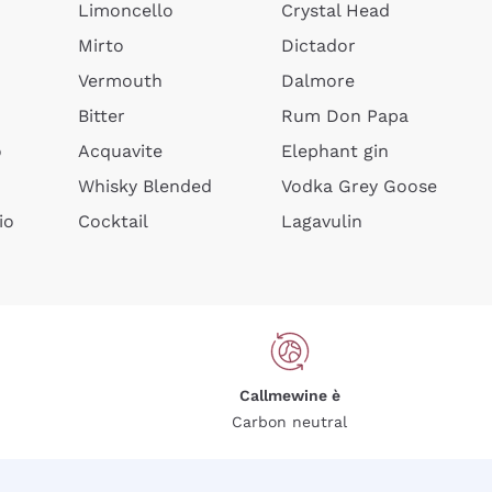
Limoncello
Crystal Head
Mirto
Dictador
Vermouth
Dalmore
Bitter
Rum Don Papa
o
Acquavite
Elephant gin
Whisky Blended
Vodka Grey Goose
io
Cocktail
Lagavulin
Callmewine è
Carbon neutral