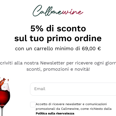
rcando
Champagne
Spumanti
Tutti i Vini
5% di sconto
sul tuo primo ordine
con un carrello minimo di 69,00 €
scriviti alla nostra Newsletter per ricevere ogni gior
sconti, promozioni e novità!
Email
Consensi opzionali per ricevere comunicaz
Accetto di ricevere newsletter e comunicazioni
promozionali da Callmewine, come richiesto dalla
sima
Politica sulla riservatezza