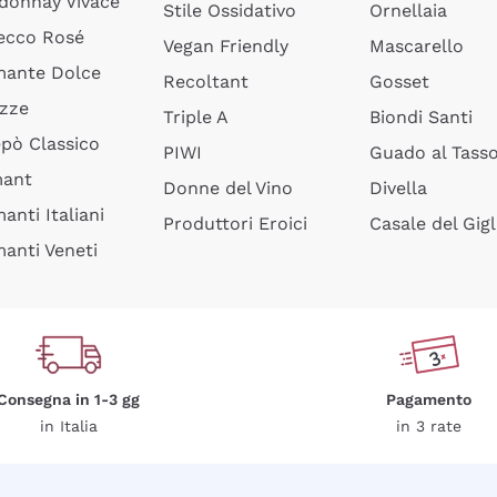
donnay Vivace
Stile Ossidativo
Ornellaia
ecco Rosé
Vegan Friendly
Mascarello
ante Dolce
Recoltant
Gosset
izze
Triple A
Biondi Santi
epò Classico
PIWI
Guado al Tass
mant
Donne del Vino
Divella
anti Italiani
Produttori Eroici
Casale del Gigl
anti Veneti
Consegna in 1-3 gg
Pagamento
in Italia
in 3 rate