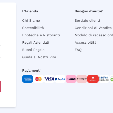
L'Azienda
Bisogno d'aiuto?
Chi Siamo
Servizio clienti
Sostenibilità
Condizioni di Vendita
Enoteche e Ristoranti
Modulo di recesso or
Regali Aziendali
Accessibilità
Buoni Regalo
FAQ
Guida ai Nostri Vini
Pagamenti