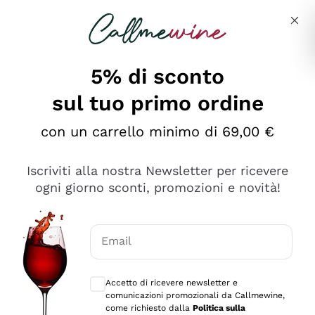
Salta al contenuto principale
Descrivi cosa stai cercando
5% di sconto
sul tuo primo ordine
Ottimo
con un carrello minimo di 69,00 €
4,5
/5
2.559
Iscriviti alla nostra Newsletter per ricevere
recensioni
ogni giorno sconti, promozioni e novità!
Le nostre recensioni a 4 e 5 stelle.
Clicca qui per leggerle tutte >
Email
Precedente
Successivo
Consensi opzionali per ricevere comunica
Accetto di ricevere newsletter e
Oggi
comunicazioni promozionali da Callmewine,
Il catalogo offre moltissime possibilità di scelta tra tanti
come richiesto dalla
Politica sulla