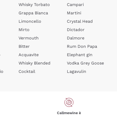
Whisky Torbato
Campari
Grappa Bianca
Martini
Limoncello
Crystal Head
Mirto
Dictador
Vermouth
Dalmore
Bitter
Rum Don Papa
o
Acquavite
Elephant gin
Whisky Blended
Vodka Grey Goose
io
Cocktail
Lagavulin
Callmewine è