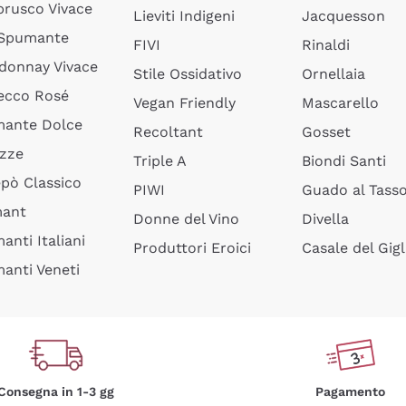
rusco Vivace
Lieviti Indigeni
Jacquesson
 Spumante
FIVI
Rinaldi
donnay Vivace
Stile Ossidativo
Ornellaia
ecco Rosé
Vegan Friendly
Mascarello
ante Dolce
Recoltant
Gosset
izze
Triple A
Biondi Santi
epò Classico
PIWI
Guado al Tass
mant
Donne del Vino
Divella
anti Italiani
Produttori Eroici
Casale del Gigl
anti Veneti
Consegna in 1-3 gg
Pagamento