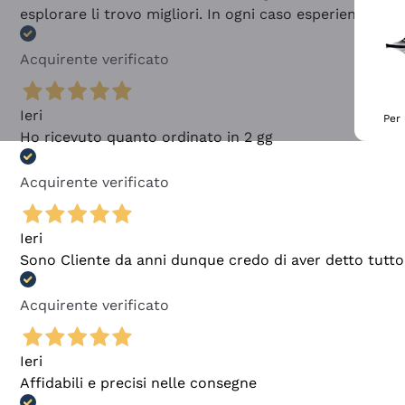
esplorare li trovo migliori. In ogni caso esperienza buo
Acquirente verificato
Ieri
Per 
Ho ricevuto quanto ordinato in 2 gg
Acquirente verificato
Ieri
Sono Cliente da anni dunque credo di aver detto tutto
Acquirente verificato
Ieri
Affidabili e precisi nelle consegne