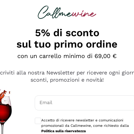
rcando
Champagne
Spumanti
Tutti i Vini
5% di sconto
sul tuo primo ordine
con un carrello minimo di 69,00 €
scriviti alla nostra Newsletter per ricevere ogni gior
sconti, promozioni e novità!
Email
Consensi opzionali per ricevere comunicaz
Accetto di ricevere newsletter e comunicazioni
promozionali da Callmewine, come richiesto dalla
se non è male ma secondo me ci sono alternative che hanno p
Politica sulla riservatezza