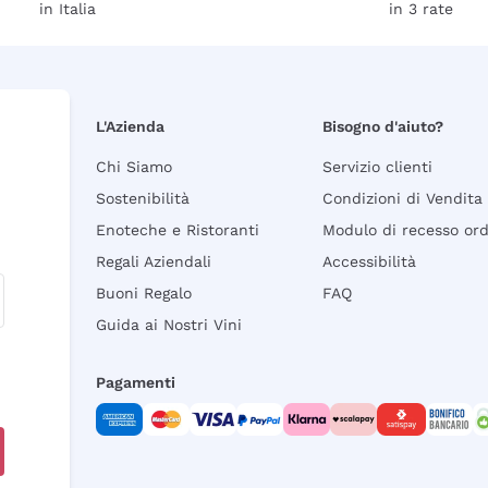
in Italia
in 3 rate
L'Azienda
Bisogno d'aiuto?
Chi Siamo
Servizio clienti
Sostenibilità
Condizioni di Vendita
Enoteche e Ristoranti
Modulo di recesso or
Regali Aziendali
Accessibilità
Buoni Regalo
FAQ
Guida ai Nostri Vini
Pagamenti