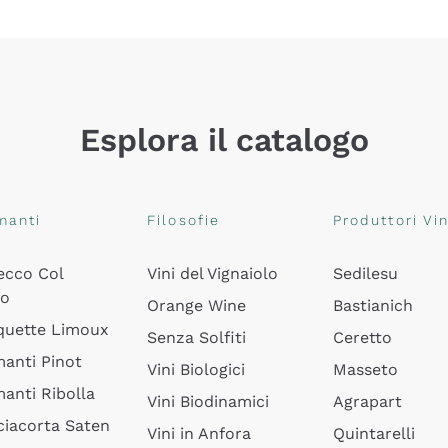
Esplora il catalogo
manti
Filosofie
Produttori Vin
ecco Col
Vini del Vignaiolo
Sedilesu
do
Orange Wine
Bastianich
quette Limoux
Senza Solfiti
Ceretto
anti Pinot
Vini Biologici
Masseto
anti Ribolla
Vini Biodinamici
Agrapart
ciacorta Saten
Vini in Anfora
Quintarelli