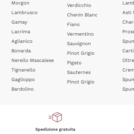
Morgon
Lamb
Verdicchio
Lambrusco
Asti
Chenin Blanc
Gamay
Char
Fiano
Lacrima
Pros
Vermentino
Aglianico
Spum
Sauvignon
Bonarda
Cart
Pinot Grigio
Nerello Mascalese
Oltr
Pigato
Tignanello
Cre
Sauternes
Gaglioppo
Spum
Pinot Grigio
Bardolino
Spum
Spedizione gratuita