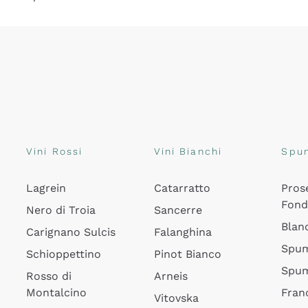
Vini Rossi
Vini Bianchi
Spu
Lagrein
Catarratto
Pros
Fon
Nero di Troia
Sancerre
Blan
Carignano Sulcis
Falanghina
Spum
Schioppettino
Pinot Bianco
Spum
Rosso di
Arneis
Montalcino
Fran
Vitovska