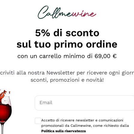
rcando
Champagne
Spumanti
Tutti i Vini
5% di sconto
sul tuo primo ordine
con un carrello minimo di 69,00 €
scriviti alla nostra Newsletter per ricevere ogni gior
sconti, promozioni e novità!
Email
Consensi opzionali per ricevere comunicaz
Accetto di ricevere newsletter e comunicazioni
promozionali da Callmewine, come richiesto dalla
e professionalità
Politica sulla riservatezza