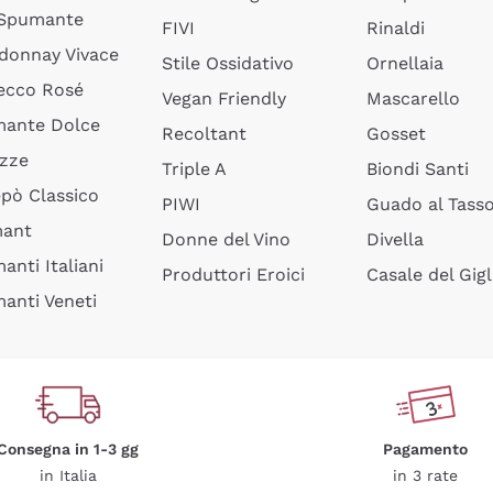
 Spumante
FIVI
Rinaldi
donnay Vivace
Stile Ossidativo
Ornellaia
ecco Rosé
Vegan Friendly
Mascarello
ante Dolce
Recoltant
Gosset
izze
Triple A
Biondi Santi
epò Classico
PIWI
Guado al Tass
mant
Donne del Vino
Divella
anti Italiani
Produttori Eroici
Casale del Gigl
anti Veneti
Consegna in 1-3 gg
Pagamento
in Italia
in 3 rate