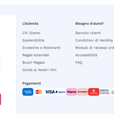
L'Azienda
Bisogno d'aiuto?
Chi Siamo
Servizio clienti
Sostenibilità
Condizioni di Vendita
Enoteche e Ristoranti
Modulo di recesso or
Regali Aziendali
Accessibilità
Buoni Regalo
FAQ
Guida ai Nostri Vini
Pagamenti