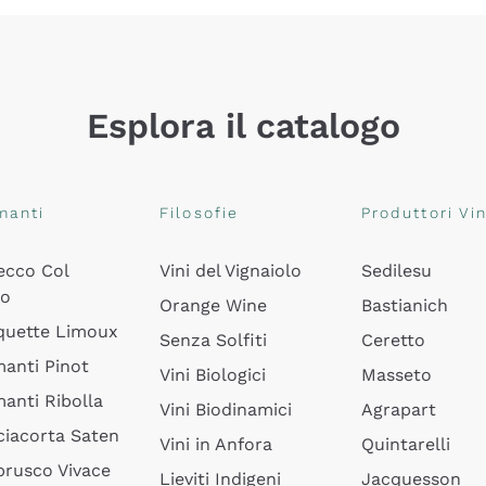
Esplora il catalogo
manti
Filosofie
Produttori Vin
ecco Col
Vini del Vignaiolo
Sedilesu
do
Orange Wine
Bastianich
quette Limoux
Senza Solfiti
Ceretto
anti Pinot
Vini Biologici
Masseto
anti Ribolla
Vini Biodinamici
Agrapart
ciacorta Saten
Vini in Anfora
Quintarelli
rusco Vivace
Lieviti Indigeni
Jacquesson