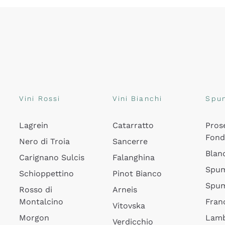
Vini Rossi
Vini Bianchi
Spu
Lagrein
Catarratto
Pros
Fon
Nero di Troia
Sancerre
Blan
Carignano Sulcis
Falanghina
Spum
Schioppettino
Pinot Bianco
Spum
Rosso di
Arneis
Montalcino
Fran
Vitovska
Morgon
Lamb
Verdicchio