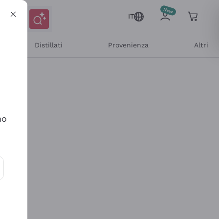
IT
Distillati
Provenienza
Altri
no
ioni e offerte personalizzate