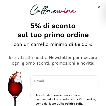
Salta al contenuto principale
Descrivi cosa stai cercando
5% di sconto
sul tuo primo ordine
Ottimo
con un carrello minimo di 69,00 €
4,5
/5
2.566
Iscriviti alla nostra Newsletter per ricevere
recensioni
ogni giorno sconti, promozioni e novità!
Le nostre recensioni a 4 e 5 stelle.
Clicca qui per leggerle tutte >
Email
Precedente
Successivo
Consensi opzionali per ricevere comunica
Accetto di ricevere newsletter e
Ieri
comunicazioni promozionali da Callmewine,
Ordine tutto ok, niente da dire a riguardo. Il sito in se
come richiesto dalla
Politica sulla