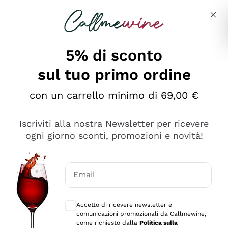
Salta al contenuto principale
Descrivi cosa stai cercando
5% di sconto
sul tuo primo ordine
Ottimo
con un carrello minimo di 69,00 €
4,5
/5
2.566
Iscriviti alla nostra Newsletter per ricevere
recensioni
ogni giorno sconti, promozioni e novità!
Le nostre recensioni a 4 e 5 stelle.
Clicca qui per leggerle tutte >
Email
Precedente
Successivo
Consensi opzionali per ricevere comunica
Accetto di ricevere newsletter e
Oggi
comunicazioni promozionali da Callmewine,
Ordine tutto ok, niente da dire a riguardo. Il sito in se
come richiesto dalla
Politica sulla