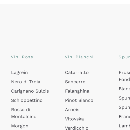
Vini Rossi
Vini Bianchi
Spu
Lagrein
Catarratto
Pros
Fon
Nero di Troia
Sancerre
Blan
Carignano Sulcis
Falanghina
Spum
Schioppettino
Pinot Bianco
Spum
Rosso di
Arneis
Montalcino
Fran
Vitovska
Morgon
Lamb
Verdicchio