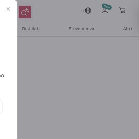
IT
Distillati
Provenienza
Altri
no
ioni e offerte personalizzate