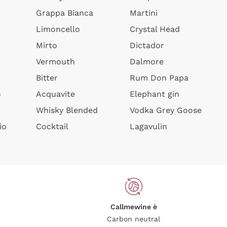
Grappa Bianca
Martini
Limoncello
Crystal Head
Mirto
Dictador
Vermouth
Dalmore
Bitter
Rum Don Papa
o
Acquavite
Elephant gin
Whisky Blended
Vodka Grey Goose
io
Cocktail
Lagavulin
Callmewine è
Carbon neutral