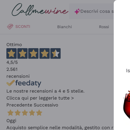
Salta al contenuto principale
Descrivi cosa stai ce
SCONTI
Bianchi
Rossi
Ottimo
4,5
/5
2.561
I
recensioni
Le nostre recensioni a 4 e 5 stelle.
Clicca qui per leggerle tutte >
Precedente
Successivo
Oggi
Acquisto semplice nelle modalità, gestito con rapidità 