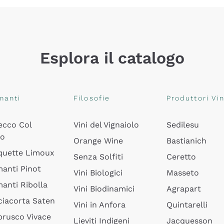
Esplora il catalogo
manti
Filosofie
Produttori Vin
ecco Col
Vini del Vignaiolo
Sedilesu
do
Orange Wine
Bastianich
quette Limoux
Senza Solfiti
Ceretto
anti Pinot
Vini Biologici
Masseto
anti Ribolla
Vini Biodinamici
Agrapart
ciacorta Saten
Vini in Anfora
Quintarelli
rusco Vivace
Lieviti Indigeni
Jacquesson