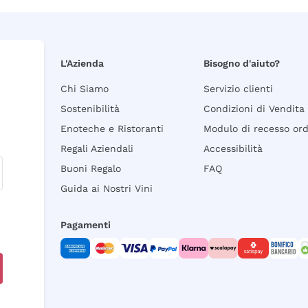
L'Azienda
Bisogno d'aiuto?
Chi Siamo
Servizio clienti
Sostenibilità
Condizioni di Vendita
Enoteche e Ristoranti
Modulo di recesso or
Regali Aziendali
Accessibilità
Buoni Regalo
FAQ
Guida ai Nostri Vini
Pagamenti