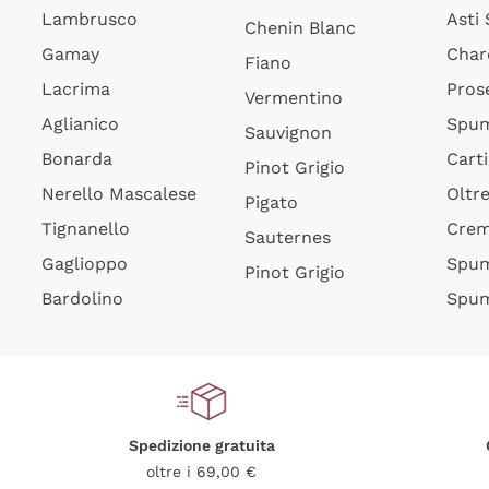
Lambrusco
Asti
Chenin Blanc
Gamay
Char
Fiano
Lacrima
Pros
Vermentino
Aglianico
Spum
Sauvignon
Bonarda
Cart
Pinot Grigio
Nerello Mascalese
Oltr
Pigato
Tignanello
Cre
Sauternes
Gaglioppo
Spum
Pinot Grigio
Bardolino
Spum
Spedizione gratuita
oltre i 69,00 €