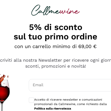
rcando
Champagne
Spumanti
Tutti i Vini
5% di sconto
sul tuo primo ordine
con un carrello minimo di 69,00 €
scriviti alla nostra Newsletter per ricevere ogni gior
sconti, promozioni e novità!
Email
Consensi opzionali per ricevere comunicaz
Accetto di ricevere newsletter e comunicazioni
promozionali da Callmewine, come richiesto dalla
e professionalità
Politica sulla riservatezza