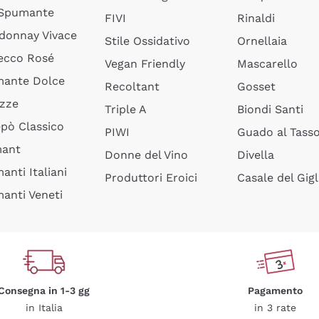
 Spumante
FIVI
Rinaldi
donnay Vivace
Stile Ossidativo
Ornellaia
ecco Rosé
Vegan Friendly
Mascarello
ante Dolce
Recoltant
Gosset
izze
Triple A
Biondi Santi
epò Classico
PIWI
Guado al Tass
mant
Donne del Vino
Divella
anti Italiani
Produttori Eroici
Casale del Gigl
anti Veneti
Consegna in 1-3 gg
Pagamento
in Italia
in 3 rate