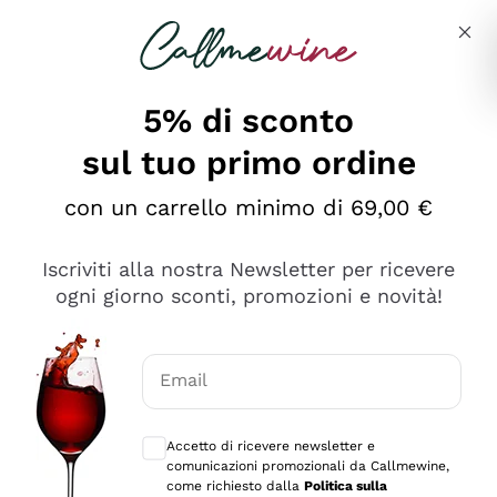
Salta al contenuto principale
Descrivi cosa stai cercando
5% di sconto
sul tuo primo ordine
Ottimo
con un carrello minimo di 69,00 €
4,5
/5
2.566
Iscriviti alla nostra Newsletter per ricevere
recensioni
ogni giorno sconti, promozioni e novità!
Le nostre recensioni a 4 e 5 stelle.
Clicca qui per leggerle tutte >
Email
Precedente
Successivo
Consensi opzionali per ricevere comunica
Accetto di ricevere newsletter e
Ieri
comunicazioni promozionali da Callmewine,
Ordine tutto ok, niente da dire a riguardo. Il sito in se
come richiesto dalla
Politica sulla