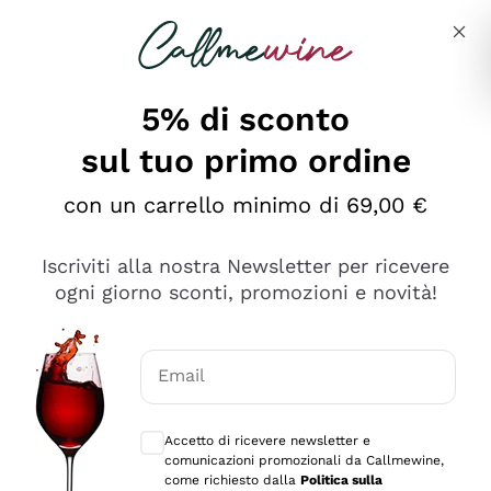
Salta al contenuto principale
Descrivi cosa stai cercando
5% di sconto
sul tuo primo ordine
Ottimo
con un carrello minimo di 69,00 €
4,5
/5
2.559
Iscriviti alla nostra Newsletter per ricevere
recensioni
ogni giorno sconti, promozioni e novità!
Le nostre recensioni a 4 e 5 stelle.
Clicca qui per leggerle tutte >
Email
Precedente
Successivo
Consensi opzionali per ricevere comunica
Accetto di ricevere newsletter e
Oggi
comunicazioni promozionali da Callmewine,
Il catalogo offre moltissime possibilità di scelta tra tanti
come richiesto dalla
Politica sulla