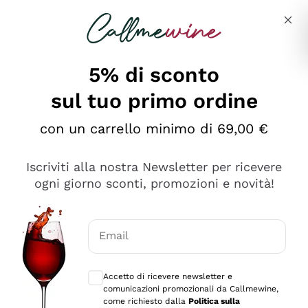
Salta al contenuto principale
Descrivi cosa stai cercando
5% di sconto
sul tuo primo ordine
Ottimo
con un carrello minimo di 69,00 €
4,5
/5
2.566
Iscriviti alla nostra Newsletter per ricevere
recensioni
ogni giorno sconti, promozioni e novità!
Le nostre recensioni a 4 e 5 stelle.
Clicca qui per leggerle tutte >
Email
Precedente
Successivo
Consensi opzionali per ricevere comunica
Accetto di ricevere newsletter e
Ieri
comunicazioni promozionali da Callmewine,
Ordine tutto ok, niente da dire a riguardo. Il sito in se
come richiesto dalla
Politica sulla