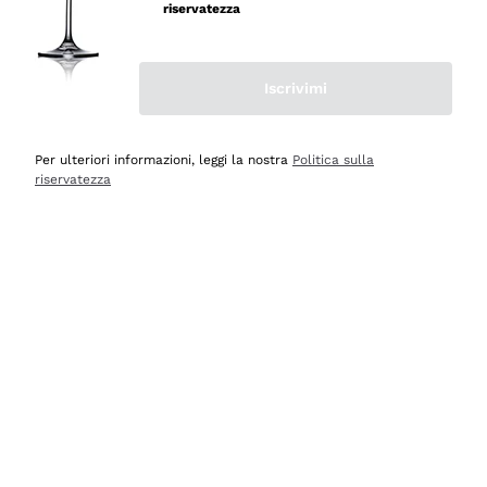
professionalità
riservatezza
Acquirente verificato
Iscrivimi
Oggi
Seri affidabili
Per ulteriori informazioni, leggi la nostra
Politica sulla
riservatezza
Acquirente verificato
Ieri
Il catalogo offre moltissime possibilità di scelta tra tanti
prodotti diversi e con un ampio range di prezzo. Le
indicazioni dei consulenti sono estremamente chiare e
conformi alle caratteristiche dei prodotti acquistati
Acquirente verificato