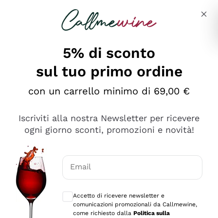
Salta al contenuto principale
Descrivi cosa stai cercando
5% di sconto
sul tuo primo ordine
Ottimo
con un carrello minimo di 69,00 €
4,5
/5
2.561
Iscriviti alla nostra Newsletter per ricevere
recensioni
ogni giorno sconti, promozioni e novità!
Le nostre recensioni a 4 e 5 stelle.
Clicca qui per leggerle tutte >
Email
Precedente
Successivo
Consensi opzionali per ricevere comunica
Accetto di ricevere newsletter e
Oggi
comunicazioni promozionali da Callmewine,
Acquisto semplice nelle modalità, gestito con rapidità e
come richiesto dalla
Politica sulla