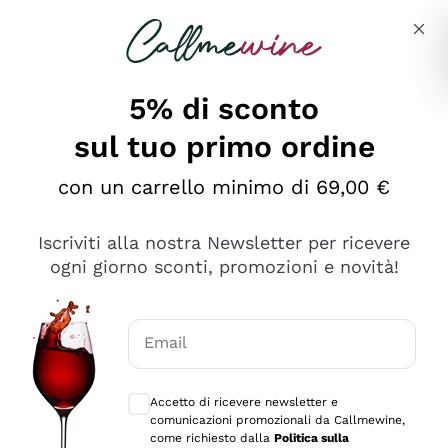
Salta al contenuto principale
Descrivi cosa stai cercando
5% di sconto
sul tuo primo ordine
Ottimo
con un carrello minimo di 69,00 €
4,5
/5
2.566
Iscriviti alla nostra Newsletter per ricevere
recensioni
ogni giorno sconti, promozioni e novità!
Le nostre recensioni a 4 e 5 stelle.
Clicca qui per leggerle tutte >
Email
Precedente
Successivo
Consensi opzionali per ricevere comunica
Accetto di ricevere newsletter e
Oggi
comunicazioni promozionali da Callmewine,
Ordine tutto ok, niente da dire a riguardo. Il sito in se
come richiesto dalla
Politica sulla