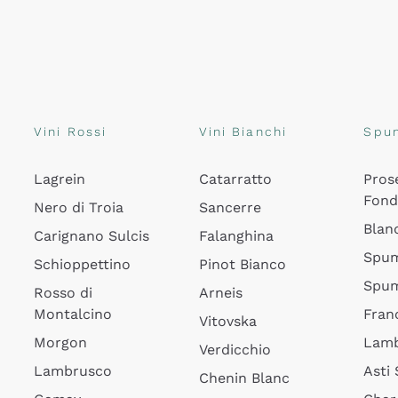
Vini Rossi
Vini Bianchi
Spu
Lagrein
Catarratto
Pros
Fon
Nero di Troia
Sancerre
Blan
Carignano Sulcis
Falanghina
Spum
Schioppettino
Pinot Bianco
Spum
Rosso di
Arneis
Montalcino
Fran
Vitovska
Morgon
Lamb
Verdicchio
Lambrusco
Asti
Chenin Blanc