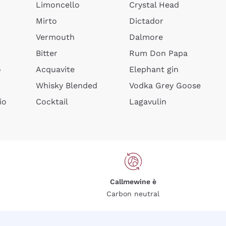
Limoncello
Crystal Head
Mirto
Dictador
Vermouth
Dalmore
Bitter
Rum Don Papa
o
Acquavite
Elephant gin
Whisky Blended
Vodka Grey Goose
io
Cocktail
Lagavulin
Callmewine è
Carbon neutral