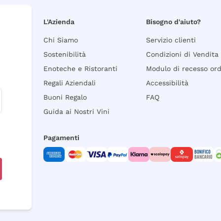
L'Azienda
Bisogno d'aiuto?
Chi Siamo
Servizio clienti
Sostenibilità
Condizioni di Vendita
Enoteche e Ristoranti
Modulo di recesso or
Regali Aziendali
Accessibilità
Buoni Regalo
FAQ
Guida ai Nostri Vini
Pagamenti