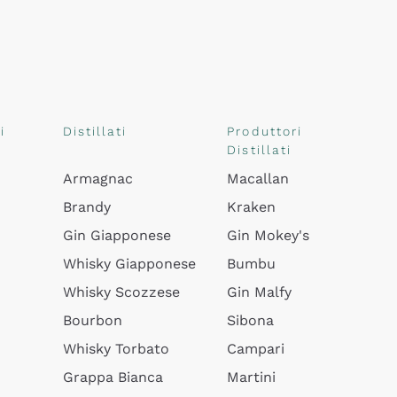
i
Distillati
Produttori
Distillati
Armagnac
Macallan
Brandy
Kraken
Gin Giapponese
Gin Mokey's
Whisky Giapponese
Bumbu
Whisky Scozzese
Gin Malfy
Bourbon
Sibona
Whisky Torbato
Campari
Grappa Bianca
Martini