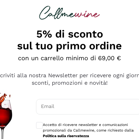
rcando
Champagne
Spumanti
Tutti i Vini
5% di sconto
sul tuo primo ordine
con un carrello minimo di 69,00 €
scriviti alla nostra Newsletter per ricevere ogni gior
sconti, promozioni e novità!
Email
Consensi opzionali per ricevere comunicaz
Accetto di ricevere newsletter e comunicazioni
promozionali da Callmewine, come richiesto dalla
sima
Politica sulla riservatezza