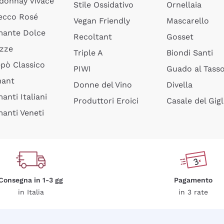
donnay Vivace
Stile Ossidativo
Ornellaia
ecco Rosé
Vegan Friendly
Mascarello
ante Dolce
Recoltant
Gosset
izze
Triple A
Biondi Santi
epò Classico
PIWI
Guado al Tass
mant
Donne del Vino
Divella
anti Italiani
Produttori Eroici
Casale del Gigl
anti Veneti
Consegna in 1-3 gg
Pagamento
in Italia
in 3 rate