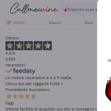
Salta al contenuto principale
Descrivi cosa stai ce
SCONTI
Bianchi
Rossi
Ottimo
4,5
/5
2.552
I
recensioni
Le nostre recensioni a 4 e 5 stelle.
Clicca qui per leggerle tutte >
Precedente
Successivo
Oggi
Ottima facilità di acquisto sul sito e consegna velocis