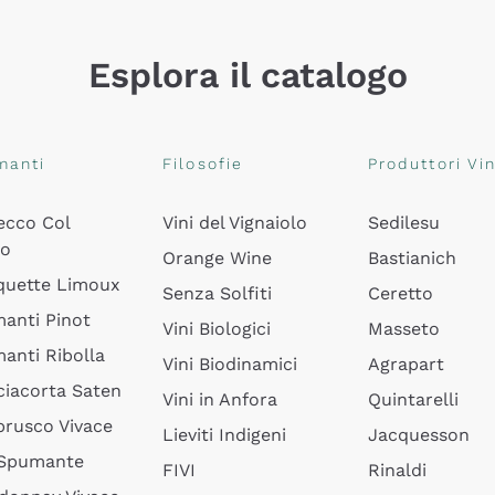
Esplora il catalogo
manti
Filosofie
Produttori Vin
ecco Col
Vini del Vignaiolo
Sedilesu
do
Orange Wine
Bastianich
quette Limoux
Senza Solfiti
Ceretto
anti Pinot
Vini Biologici
Masseto
anti Ribolla
Vini Biodinamici
Agrapart
ciacorta Saten
Vini in Anfora
Quintarelli
rusco Vivace
Lieviti Indigeni
Jacquesson
 Spumante
FIVI
Rinaldi