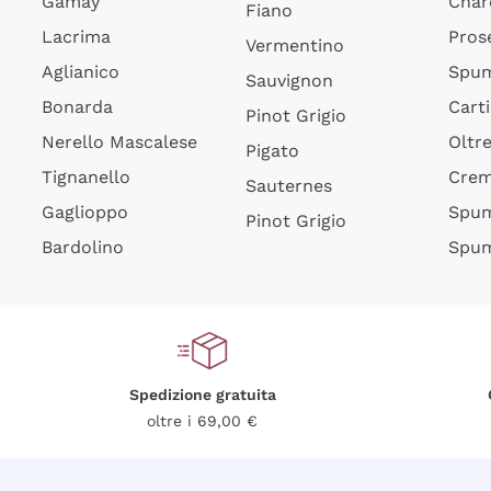
Gamay
Char
Fiano
Lacrima
Pros
Vermentino
Aglianico
Spum
Sauvignon
Bonarda
Cart
Pinot Grigio
Nerello Mascalese
Oltr
Pigato
Tignanello
Cre
Sauternes
Gaglioppo
Spum
Pinot Grigio
Bardolino
Spum
Spedizione gratuita
oltre i 69,00 €