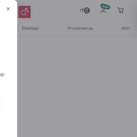
IT
Distillati
Provenienza
Altri
no
ioni e offerte personalizzate