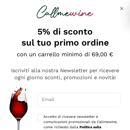
Salta al contenuto principale
Descrivi cosa stai cercando
5% di sconto
sul tuo primo ordine
Ottimo
con un carrello minimo di 69,00 €
4,5
/5
2.559
Iscriviti alla nostra Newsletter per ricevere
recensioni
ogni giorno sconti, promozioni e novità!
Le nostre recensioni a 4 e 5 stelle.
Clicca qui per leggerle tutte >
Email
Precedente
Successivo
Consensi opzionali per ricevere comunica
Accetto di ricevere newsletter e
Oggi
comunicazioni promozionali da Callmewine,
Il catalogo offre moltissime possibilità di scelta tra tanti
come richiesto dalla
Politica sulla