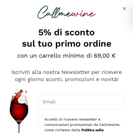
Salta al contenuto principale
Descrivi cosa stai cercando
5% di sconto
sul tuo primo ordine
Ottimo
con un carrello minimo di 69,00 €
4,5
/5
2.559
Iscriviti alla nostra Newsletter per ricevere
recensioni
ogni giorno sconti, promozioni e novità!
Le nostre recensioni a 4 e 5 stelle.
Clicca qui per leggerle tutte >
Email
Precedente
Successivo
Consensi opzionali per ricevere comunica
Accetto di ricevere newsletter e
Oggi
comunicazioni promozionali da Callmewine,
Il catalogo offre moltissime possibilità di scelta tra tanti
come richiesto dalla
Politica sulla