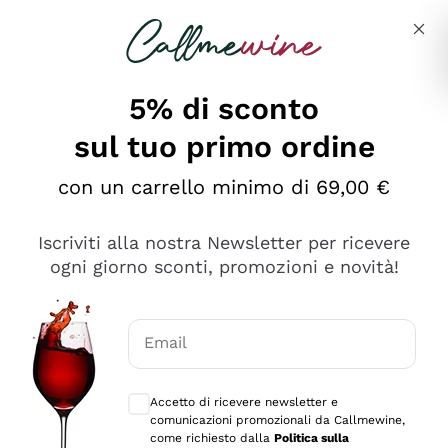
Salta al contenuto principale
Descrivi cosa stai cercando
5% di sconto
sul tuo primo ordine
Ottimo
con un carrello minimo di 69,00 €
4,5
/5
2.561
Iscriviti alla nostra Newsletter per ricevere
recensioni
ogni giorno sconti, promozioni e novità!
Le nostre recensioni a 4 e 5 stelle.
Clicca qui per leggerle tutte >
Email
Precedente
Successivo
Consensi opzionali per ricevere comunica
Accetto di ricevere newsletter e
Oggi
comunicazioni promozionali da Callmewine,
Acquisto semplice nelle modalità, gestito con rapidità e
come richiesto dalla
Politica sulla