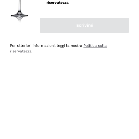
professionalità
riservatezza
Acquirente verificato
Iscrivimi
Ieri
Seri affidabili
Per ulteriori informazioni, leggi la nostra
Politica sulla
riservatezza
Acquirente verificato
Ieri
Il catalogo offre moltissime possibilità di scelta tra tanti
prodotti diversi e con un ampio range di prezzo. Le
indicazioni dei consulenti sono estremamente chiare e
conformi alle caratteristiche dei prodotti acquistati
Acquirente verificato