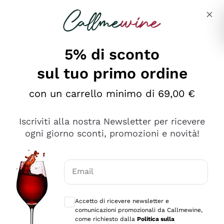
Salta al contenuto principale
Descrivi cosa stai cercando
5% di sconto
sul tuo primo ordine
Ottimo
con un carrello minimo di 69,00 €
4,5
/5
2.559
Iscriviti alla nostra Newsletter per ricevere
recensioni
ogni giorno sconti, promozioni e novità!
Le nostre recensioni a 4 e 5 stelle.
Clicca qui per leggerle tutte >
Email
Precedente
Successivo
Consensi opzionali per ricevere comunica
Accetto di ricevere newsletter e
Oggi
comunicazioni promozionali da Callmewine,
Il catalogo offre moltissime possibilità di scelta tra tanti
come richiesto dalla
Politica sulla