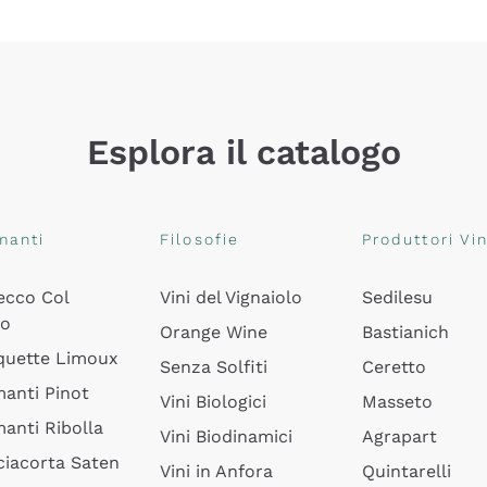
Esplora il catalogo
manti
Filosofie
Produttori Vin
ecco Col
Vini del Vignaiolo
Sedilesu
do
Orange Wine
Bastianich
quette Limoux
Senza Solfiti
Ceretto
anti Pinot
Vini Biologici
Masseto
anti Ribolla
Vini Biodinamici
Agrapart
ciacorta Saten
Vini in Anfora
Quintarelli