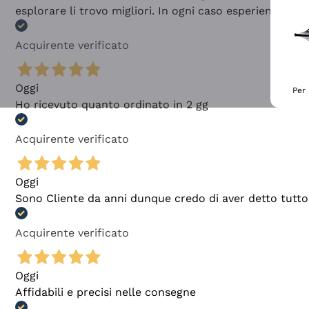
esplorare li trovo migliori. In ogni caso esperienza buo
Acquirente verificato
Oggi
Per 
Ho ricevuto quanto ordinato in 2 gg
Acquirente verificato
Oggi
Sono Cliente da anni dunque credo di aver detto tutto
Acquirente verificato
Oggi
Affidabili e precisi nelle consegne