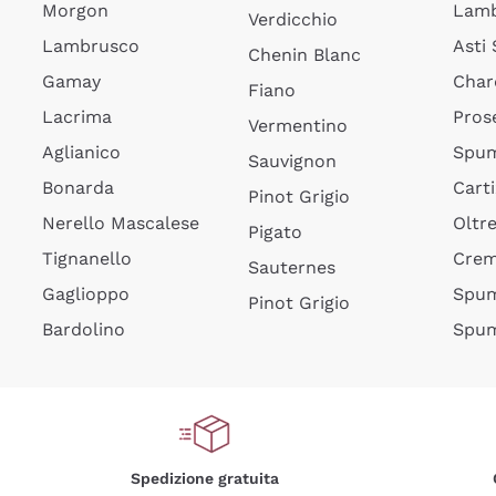
Morgon
Lamb
Verdicchio
Lambrusco
Asti
Chenin Blanc
Gamay
Char
Fiano
Lacrima
Pros
Vermentino
Aglianico
Spum
Sauvignon
Bonarda
Cart
Pinot Grigio
Nerello Mascalese
Oltr
Pigato
Tignanello
Cre
Sauternes
Gaglioppo
Spum
Pinot Grigio
Bardolino
Spum
Spedizione gratuita