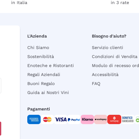
in Italia
in 3 rate
L'Azienda
Bisogno d'aiuto?
Chi Siamo
Servizio clienti
Sostenibilità
Condizioni di Vendita
Enoteche e Ristoranti
Modulo di recesso or
Regali Aziendali
Accessibilità
Buoni Regalo
FAQ
Guida ai Nostri Vini
Pagamenti