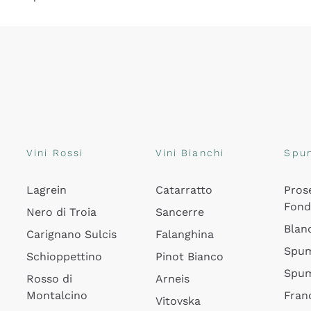
Vini Rossi
Vini Bianchi
Spu
Lagrein
Catarratto
Pros
Fon
Nero di Troia
Sancerre
Blan
Carignano Sulcis
Falanghina
Spum
Schioppettino
Pinot Bianco
Spum
Rosso di
Arneis
Montalcino
Fran
Vitovska