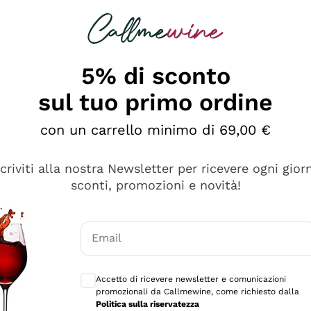
rcando
Champagne
Spumanti
Tutti i Vini
5% di sconto
sul tuo primo ordine
con un carrello minimo di 69,00 €
scriviti alla nostra Newsletter per ricevere ogni gior
sconti, promozioni e novità!
Email
Consensi opzionali per ricevere comunicaz
Accetto di ricevere newsletter e comunicazioni
promozionali da Callmewine, come richiesto dalla
se non è male ma secondo me ci sono alternative che hanno p
Politica sulla riservatezza