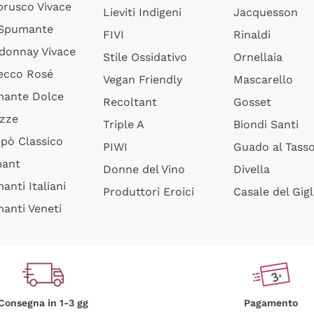
rusco Vivace
Lieviti Indigeni
Jacquesson
 Spumante
FIVI
Rinaldi
donnay Vivace
Stile Ossidativo
Ornellaia
ecco Rosé
Vegan Friendly
Mascarello
ante Dolce
Recoltant
Gosset
izze
Triple A
Biondi Santi
epò Classico
PIWI
Guado al Tass
mant
Donne del Vino
Divella
anti Italiani
Produttori Eroici
Casale del Gigl
anti Veneti
Consegna in 1-3 gg
Pagamento