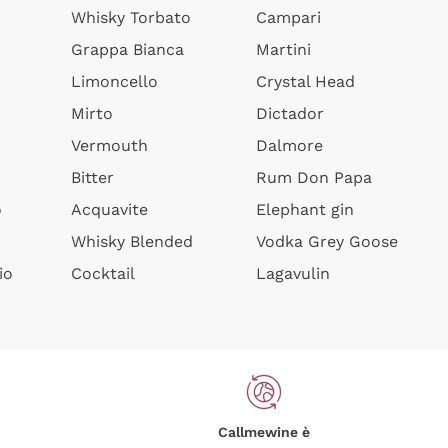
Whisky Torbato
Campari
Grappa Bianca
Martini
Limoncello
Crystal Head
Mirto
Dictador
Vermouth
Dalmore
Bitter
Rum Don Papa
o
Acquavite
Elephant gin
Whisky Blended
Vodka Grey Goose
io
Cocktail
Lagavulin
Callmewine è