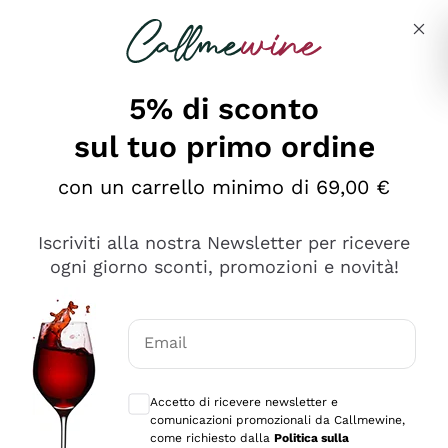
Salta al contenuto principale
Descrivi cosa stai cercando
5% di sconto
sul tuo primo ordine
Ottimo
con un carrello minimo di 69,00 €
4,5
/5
2.559
Iscriviti alla nostra Newsletter per ricevere
recensioni
ogni giorno sconti, promozioni e novità!
Le nostre recensioni a 4 e 5 stelle.
Clicca qui per leggerle tutte >
Email
Precedente
Successivo
Consensi opzionali per ricevere comunica
Accetto di ricevere newsletter e
Oggi
comunicazioni promozionali da Callmewine,
Il catalogo offre moltissime possibilità di scelta tra tanti
come richiesto dalla
Politica sulla