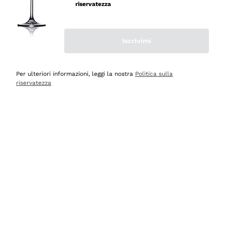
velocissima
riservatezza
Acquirente verificato
Iscrivimi
Ieri
Perfetti e attenti al cliente
Per ulteriori informazioni, leggi la nostra
Politica sulla
riservatezza
Acquirente verificato
2 Giorni Fa
Semplice nell'uso, puntuali e veloci.
Acquirente verificato
2 Giorni Fa
Ottima come sempre!