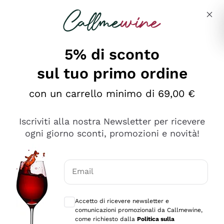
Salta al contenuto principale
Descrivi cosa stai cercando
5% di sconto
sul tuo primo ordine
Ottimo
con un carrello minimo di 69,00 €
4,5
/5
2.552
Iscriviti alla nostra Newsletter per ricevere
recensioni
ogni giorno sconti, promozioni e novità!
Le nostre recensioni a 4 e 5 stelle.
Clicca qui per leggerle tutte >
Email
Precedente
Successivo
Consensi opzionali per ricevere comunica
Accetto di ricevere newsletter e
Oggi
comunicazioni promozionali da Callmewine,
Ottima facilità di acquisto sul sito e consegna
come richiesto dalla
Politica sulla