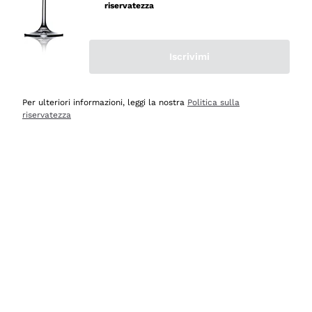
velocissima
riservatezza
Acquirente verificato
Iscrivimi
Ieri
Perfetti e attenti al cliente
Per ulteriori informazioni, leggi la nostra
Politica sulla
riservatezza
Acquirente verificato
2 Giorni Fa
Semplice nell'uso, puntuali e veloci.
Acquirente verificato
2 Giorni Fa
Ottima come sempre!