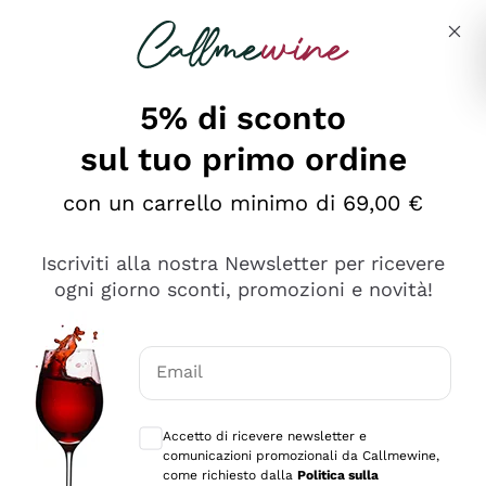
Salta al contenuto principale
Descrivi cosa stai cercando
5% di sconto
sul tuo primo ordine
Ottimo
con un carrello minimo di 69,00 €
4,5
/5
2.552
Iscriviti alla nostra Newsletter per ricevere
recensioni
ogni giorno sconti, promozioni e novità!
Le nostre recensioni a 4 e 5 stelle.
Clicca qui per leggerle tutte >
Email
Precedente
Successivo
Consensi opzionali per ricevere comunica
Accetto di ricevere newsletter e
Oggi
comunicazioni promozionali da Callmewine,
Ottima facilità di acquisto sul sito e consegna
come richiesto dalla
Politica sulla