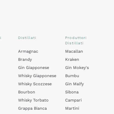
i
Distillati
Produttori
Distillati
Armagnac
Macallan
Brandy
Kraken
Gin Giapponese
Gin Mokey's
Whisky Giapponese
Bumbu
Whisky Scozzese
Gin Malfy
Bourbon
Sibona
Whisky Torbato
Campari
Grappa Bianca
Martini