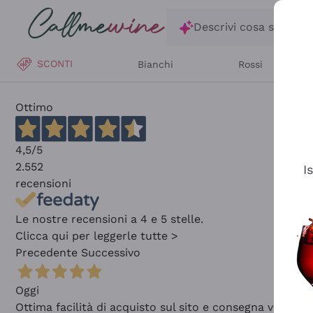
Salta al contenuto principale
Descrivi cosa stai ce
SCONTI
Bianchi
Rossi
Ottimo
4,5
/5
2.552
I
recensioni
Le nostre recensioni a 4 e 5 stelle.
Clicca qui per leggerle tutte >
Precedente
Successivo
Oggi
Ottima facilità di acquisto sul sito e consegna velocis