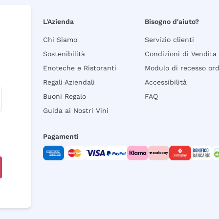
L'Azienda
Bisogno d'aiuto?
Chi Siamo
Servizio clienti
Sostenibilità
Condizioni di Vendita
Enoteche e Ristoranti
Modulo di recesso or
Regali Aziendali
Accessibilità
Buoni Regalo
FAQ
Guida ai Nostri Vini
Pagamenti