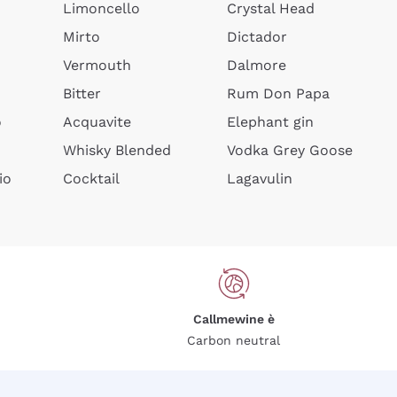
Limoncello
Crystal Head
Mirto
Dictador
Vermouth
Dalmore
Bitter
Rum Don Papa
o
Acquavite
Elephant gin
Whisky Blended
Vodka Grey Goose
io
Cocktail
Lagavulin
Callmewine è
Carbon neutral