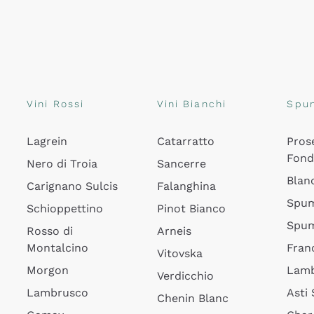
Vini Rossi
Vini Bianchi
Spu
Lagrein
Catarratto
Pros
Fon
Nero di Troia
Sancerre
Blan
Carignano Sulcis
Falanghina
Spum
Schioppettino
Pinot Bianco
Spum
Rosso di
Arneis
Montalcino
Fran
Vitovska
Morgon
Lamb
Verdicchio
Lambrusco
Asti
Chenin Blanc