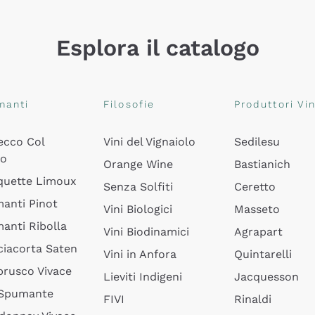
Esplora il catalogo
manti
Filosofie
Produttori Vin
ecco Col
Vini del Vignaiolo
Sedilesu
do
Orange Wine
Bastianich
quette Limoux
Senza Solfiti
Ceretto
anti Pinot
Vini Biologici
Masseto
anti Ribolla
Vini Biodinamici
Agrapart
ciacorta Saten
Vini in Anfora
Quintarelli
rusco Vivace
Lieviti Indigeni
Jacquesson
 Spumante
FIVI
Rinaldi