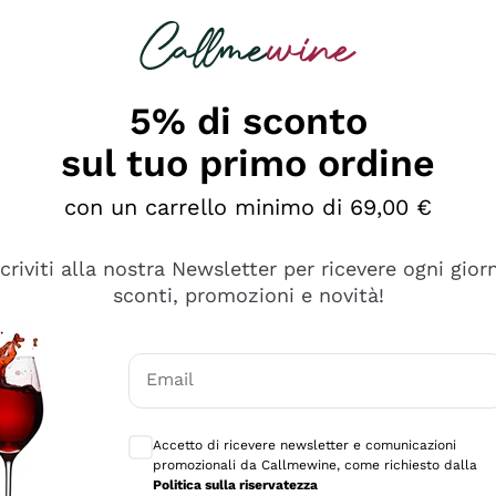
rcando
Champagne
Spumanti
Tutti i Vini
5% di sconto
sul tuo primo ordine
con un carrello minimo di 69,00 €
scriviti alla nostra Newsletter per ricevere ogni gior
sconti, promozioni e novità!
Email
Consensi opzionali per ricevere comunicaz
Accetto di ricevere newsletter e comunicazioni
promozionali da Callmewine, come richiesto dalla
sima
Politica sulla riservatezza