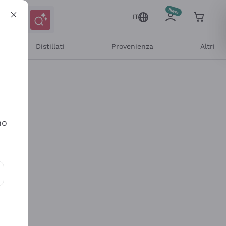
IT
Distillati
Provenienza
Altri
no
ioni e offerte personalizzate