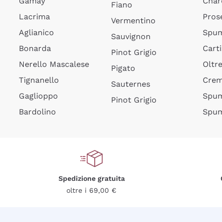
Gamay
Char
Fiano
Lacrima
Pros
Vermentino
Aglianico
Spum
Sauvignon
Bonarda
Cart
Pinot Grigio
Nerello Mascalese
Oltr
Pigato
Tignanello
Cre
Sauternes
Gaglioppo
Spum
Pinot Grigio
Bardolino
Spum
Spedizione gratuita
oltre i 69,00 €