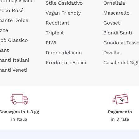
donnay Vivace
Stile Ossidativo
Ornellaia
ecco Rosé
Vegan Friendly
Mascarello
ante Dolce
Recoltant
Gosset
izze
Triple A
Biondi Santi
epò Classico
PIWI
Guado al Tass
mant
Donne del Vino
Divella
anti Italiani
Produttori Eroici
Casale del Gigl
anti Veneti
Consegna in 1-3 gg
Pagamento
in Italia
in 3 rate