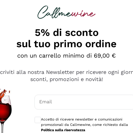
rcando
Champagne
Spumanti
Tutti i Vini
5% di sconto
sul tuo primo ordine
con un carrello minimo di 69,00 €
scriviti alla nostra Newsletter per ricevere ogni gior
sconti, promozioni e novità!
Email
Consensi opzionali per ricevere comunicaz
Accetto di ricevere newsletter e comunicazioni
promozionali da Callmewine, come richiesto dalla
sima
Politica sulla riservatezza