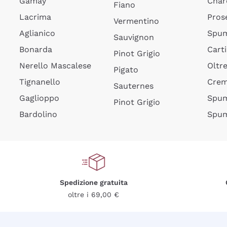
Gamay
Char
Fiano
Lacrima
Pros
Vermentino
Aglianico
Spum
Sauvignon
Bonarda
Cart
Pinot Grigio
Nerello Mascalese
Oltr
Pigato
Tignanello
Cre
Sauternes
Gaglioppo
Spum
Pinot Grigio
Bardolino
Spum
Spedizione gratuita
oltre i 69,00 €