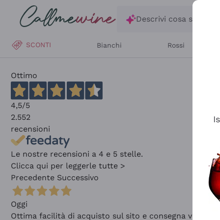
Salta al contenuto principale
Descrivi cosa stai ce
SCONTI
Bianchi
Rossi
Ottimo
4,5
/5
2.552
I
recensioni
Le nostre recensioni a 4 e 5 stelle.
Clicca qui per leggerle tutte >
Precedente
Successivo
Oggi
Ottima facilità di acquisto sul sito e consegna velocis