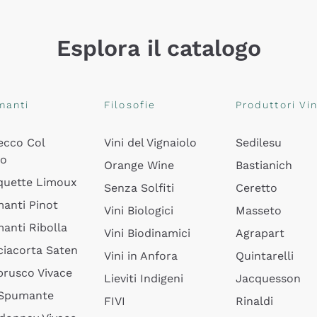
Esplora il catalogo
manti
Filosofie
Produttori Vin
ecco Col
Vini del Vignaiolo
Sedilesu
do
Orange Wine
Bastianich
quette Limoux
Senza Solfiti
Ceretto
anti Pinot
Vini Biologici
Masseto
anti Ribolla
Vini Biodinamici
Agrapart
ciacorta Saten
Vini in Anfora
Quintarelli
rusco Vivace
Lieviti Indigeni
Jacquesson
 Spumante
FIVI
Rinaldi