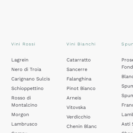
Vini Rossi
Vini Bianchi
Spu
Lagrein
Catarratto
Pros
Fon
Nero di Troia
Sancerre
Blan
Carignano Sulcis
Falanghina
Spum
Schioppettino
Pinot Bianco
Spum
Rosso di
Arneis
Montalcino
Fran
Vitovska
Morgon
Lamb
Verdicchio
Lambrusco
Asti
Chenin Blanc