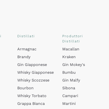
i
Distillati
Produttori
Distillati
Armagnac
Macallan
Brandy
Kraken
Gin Giapponese
Gin Mokey's
Whisky Giapponese
Bumbu
Whisky Scozzese
Gin Malfy
Bourbon
Sibona
Whisky Torbato
Campari
Grappa Bianca
Martini