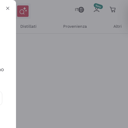
IT
Distillati
Provenienza
Altri
no
ioni e offerte personalizzate