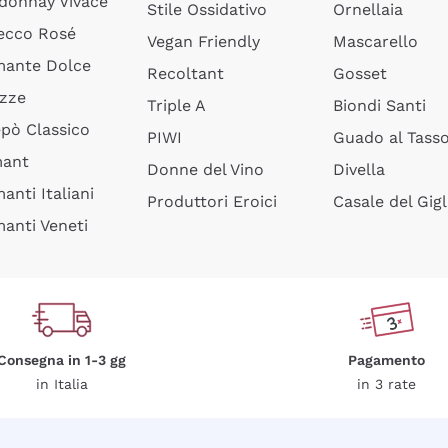
donnay Vivace
Stile Ossidativo
Ornellaia
ecco Rosé
Vegan Friendly
Mascarello
ante Dolce
Recoltant
Gosset
izze
Triple A
Biondi Santi
epò Classico
PIWI
Guado al Tass
mant
Donne del Vino
Divella
anti Italiani
Produttori Eroici
Casale del Gigl
anti Veneti
Consegna in 1-3 gg
Pagamento
in Italia
in 3 rate