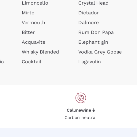
Limoncello
Crystal Head
Mirto
Dictador
Vermouth
Dalmore
Bitter
Rum Don Papa
o
Acquavite
Elephant gin
Whisky Blended
Vodka Grey Goose
io
Cocktail
Lagavulin
Callmewine è
Carbon neutral