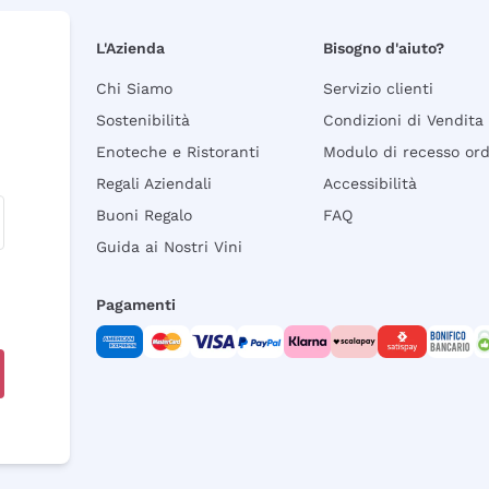
L'Azienda
Bisogno d'aiuto?
Chi Siamo
Servizio clienti
Sostenibilità
Condizioni di Vendita
Enoteche e Ristoranti
Modulo di recesso or
Regali Aziendali
Accessibilità
Buoni Regalo
FAQ
Guida ai Nostri Vini
Pagamenti