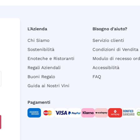
L'Azienda
Bisogno d'aiuto?
Chi Siamo
Servizio clienti
Sostenibilità
Condizioni di Vendita
Enoteche e Ristoranti
Modulo di recesso or
Regali Aziendali
Accessibilità
Buoni Regalo
FAQ
Guida ai Nostri Vini
Pagamenti