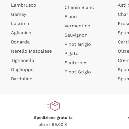
Lambrusco
Asti
Chenin Blanc
Gamay
Char
Fiano
Lacrima
Pros
Vermentino
Aglianico
Spum
Sauvignon
Bonarda
Cart
Pinot Grigio
Nerello Mascalese
Oltr
Pigato
Tignanello
Cre
Sauternes
Gaglioppo
Spum
Pinot Grigio
Bardolino
Spum
Spedizione gratuita
oltre i 69,00 €