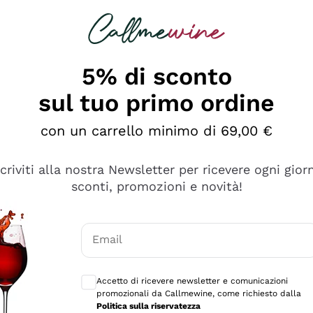
rcando
Champagne
Spumanti
Tutti i Vini
5% di sconto
sul tuo primo ordine
con un carrello minimo di 69,00 €
scriviti alla nostra Newsletter per ricevere ogni gior
sconti, promozioni e novità!
Email
Consensi opzionali per ricevere comunicaz
Accetto di ricevere newsletter e comunicazioni
promozionali da Callmewine, come richiesto dalla
e professionalità
Politica sulla riservatezza