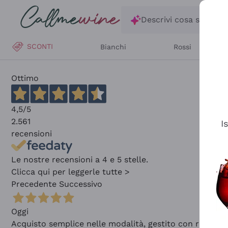
Salta al contenuto principale
Descrivi cosa stai ce
SCONTI
Bianchi
Rossi
Ottimo
4,5
/5
2.561
I
recensioni
Le nostre recensioni a 4 e 5 stelle.
Clicca qui per leggerle tutte >
Precedente
Successivo
Oggi
Acquisto semplice nelle modalità, gestito con rapidità 