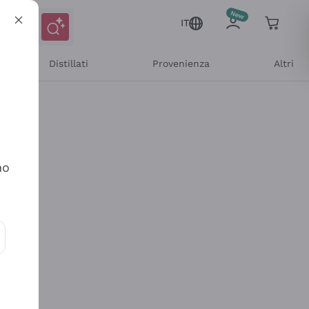
IT
Distillati
Provenienza
Altri
no
ioni e offerte personalizzate