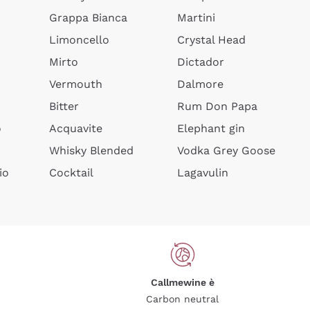
Grappa Bianca
Martini
Limoncello
Crystal Head
Mirto
Dictador
Vermouth
Dalmore
Bitter
Rum Don Papa
o
Acquavite
Elephant gin
Whisky Blended
Vodka Grey Goose
io
Cocktail
Lagavulin
Callmewine è
Carbon neutral