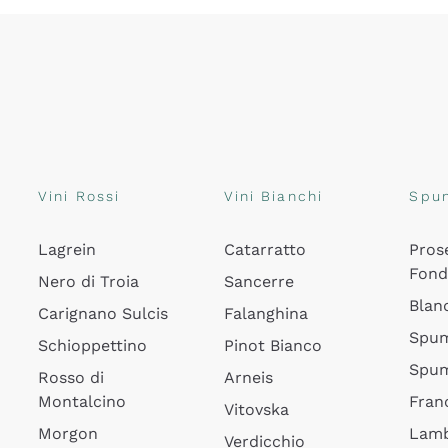
Vini Rossi
Vini Bianchi
Spu
Lagrein
Catarratto
Pros
Fon
Nero di Troia
Sancerre
Blan
Carignano Sulcis
Falanghina
Spum
Schioppettino
Pinot Bianco
Spum
Rosso di
Arneis
Montalcino
Fran
Vitovska
Morgon
Lamb
Verdicchio