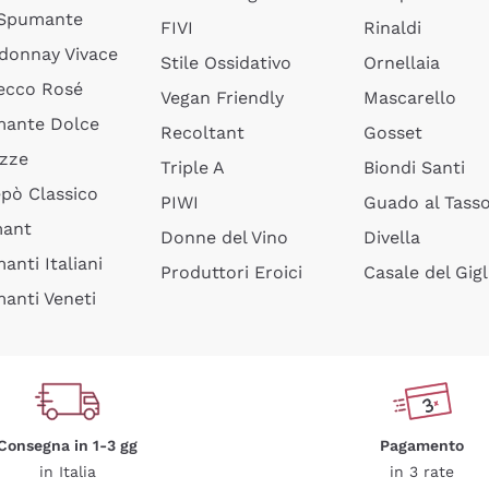
 Spumante
FIVI
Rinaldi
donnay Vivace
Stile Ossidativo
Ornellaia
ecco Rosé
Vegan Friendly
Mascarello
ante Dolce
Recoltant
Gosset
izze
Triple A
Biondi Santi
epò Classico
PIWI
Guado al Tass
mant
Donne del Vino
Divella
anti Italiani
Produttori Eroici
Casale del Gigl
anti Veneti
Consegna in 1-3 gg
Pagamento
in Italia
in 3 rate