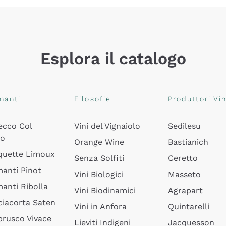
Esplora il catalogo
manti
Filosofie
Produttori Vin
ecco Col
Vini del Vignaiolo
Sedilesu
do
Orange Wine
Bastianich
quette Limoux
Senza Solfiti
Ceretto
anti Pinot
Vini Biologici
Masseto
anti Ribolla
Vini Biodinamici
Agrapart
ciacorta Saten
Vini in Anfora
Quintarelli
rusco Vivace
Lieviti Indigeni
Jacquesson