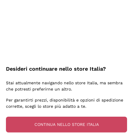
2 Giorni Fa
Semplice nell'uso, puntuali e veloci.
Acquirente verificato
2 Giorni Fa
Ottima come sempre!
Desideri continuare nello store Italia?
Acquirente verificato
Stai attualmente navigando nello store Italia, ma sembra
che potresti preferirne un altro.
3 Giorni Fa
Per garantirti prezzi, disponibilità e opzioni di spedizione
Buona esperienza
corrette, scegli lo store più adatto a te.
Acquirente verificato
CONTINUA NELLO STORE ITALIA