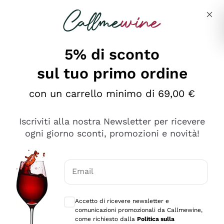
Salta al contenuto principale
Descrivi cosa stai cercando
5% di sconto
sul tuo primo ordine
Ottimo
con un carrello minimo di 69,00 €
4,5
/5
2.552
Iscriviti alla nostra Newsletter per ricevere
recensioni
ogni giorno sconti, promozioni e novità!
Le nostre recensioni a 4 e 5 stelle.
Clicca qui per leggerle tutte >
Email
Precedente
Successivo
Consensi opzionali per ricevere comunica
Accetto di ricevere newsletter e
Oggi
comunicazioni promozionali da Callmewine,
Ottima facilità di acquisto sul sito e consegna
come richiesto dalla
Politica sulla