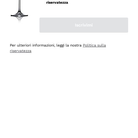
velocissima
riservatezza
Acquirente verificato
Iscrivimi
Ieri
Perfetti e attenti al cliente
Per ulteriori informazioni, leggi la nostra
Politica sulla
riservatezza
Acquirente verificato
2 Giorni Fa
Semplice nell'uso, puntuali e veloci.
Acquirente verificato
2 Giorni Fa
Ottima come sempre!