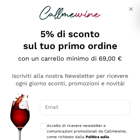
Salta al contenuto principale
Descrivi cosa stai cercando
5% di sconto
sul tuo primo ordine
Ottimo
con un carrello minimo di 69,00 €
4,5
/5
2.559
Iscriviti alla nostra Newsletter per ricevere
recensioni
ogni giorno sconti, promozioni e novità!
Le nostre recensioni a 4 e 5 stelle.
Clicca qui per leggerle tutte >
Email
Precedente
Successivo
Consensi opzionali per ricevere comunica
Accetto di ricevere newsletter e
Oggi
comunicazioni promozionali da Callmewine,
Il catalogo offre moltissime possibilità di scelta tra tanti
come richiesto dalla
Politica sulla