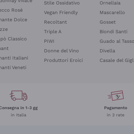
donnay Vivace
Stile Ossidativo
Ornellaia
ecco Rosé
Vegan Friendly
Mascarello
ante Dolce
Recoltant
Gosset
izze
Triple A
Biondi Santi
epò Classico
PIWI
Guado al Tass
mant
Donne del Vino
Divella
anti Italiani
Produttori Eroici
Casale del Gigl
anti Veneti
Consegna in 1-3 gg
Pagamento
in Italia
in 3 rate