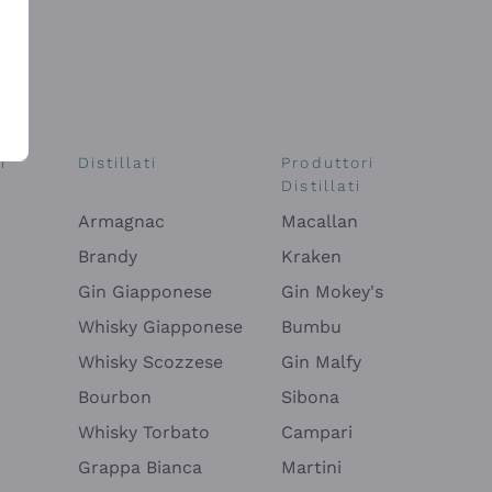
i
Distillati
Produttori
Distillati
Armagnac
Macallan
Brandy
Kraken
Gin Giapponese
Gin Mokey's
Whisky Giapponese
Bumbu
Whisky Scozzese
Gin Malfy
Bourbon
Sibona
Whisky Torbato
Campari
Grappa Bianca
Martini