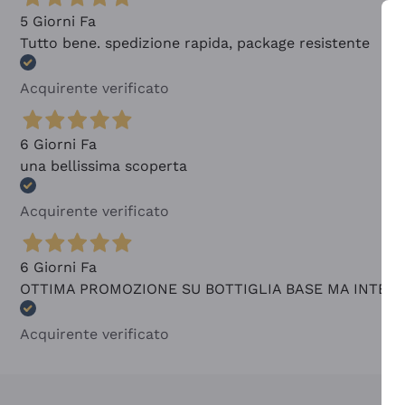
5 Giorni Fa
Tutto bene. spedizione rapida, package resistente
Acquirente verificato
6 Giorni Fa
una bellissima scoperta
Acquirente verificato
6 Giorni Fa
OTTIMA PROMOZIONE SU BOTTIGLIA BASE MA INTER
Acquirente verificato