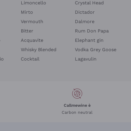
Limoncello
Crystal Head
Mirto
Dictador
Vermouth
Dalmore
Bitter
Rum Don Papa
o
Acquavite
Elephant gin
Whisky Blended
Vodka Grey Goose
io
Cocktail
Lagavulin
Callmewine è
Carbon neutral