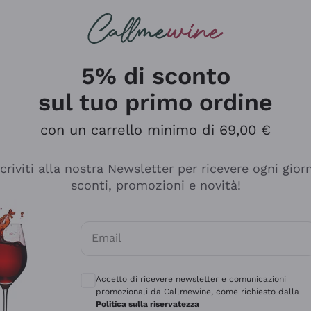
rcando
Champagne
Spumanti
Tutti i Vini
5% di sconto
sul tuo primo ordine
con un carrello minimo di 69,00 €
scriviti alla nostra Newsletter per ricevere ogni gior
sconti, promozioni e novità!
Email
Consensi opzionali per ricevere comunicaz
Accetto di ricevere newsletter e comunicazioni
promozionali da Callmewine, come richiesto dalla
Politica sulla riservatezza