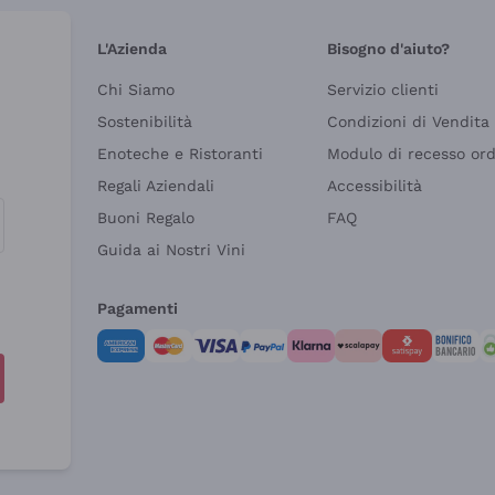
L'Azienda
Bisogno d'aiuto?
Chi Siamo
Servizio clienti
Sostenibilità
Condizioni di Vendita
Enoteche e Ristoranti
Modulo di recesso or
Regali Aziendali
Accessibilità
Buoni Regalo
FAQ
Guida ai Nostri Vini
Pagamenti