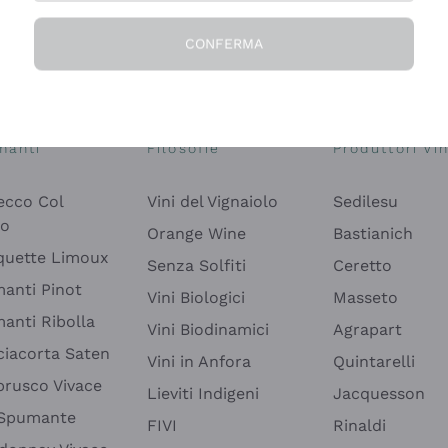
CONFERMA
Esplora il catalogo
manti
Filosofie
Produttori Vin
ecco Col
Vini del Vignaiolo
Sedilesu
do
Orange Wine
Bastianich
quette Limoux
Senza Solfiti
Ceretto
anti Pinot
Vini Biologici
Masseto
anti Ribolla
Vini Biodinamici
Agrapart
ciacorta Saten
Vini in Anfora
Quintarelli
rusco Vivace
Lieviti Indigeni
Jacquesson
 Spumante
FIVI
Rinaldi