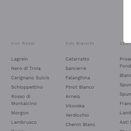
Vini Rossi
Vini Bianchi
Spu
Lagrein
Catarratto
Pros
Fon
Nero di Troia
Sancerre
Blan
Carignano Sulcis
Falanghina
Spum
Schioppettino
Pinot Bianco
Spum
Rosso di
Arneis
Montalcino
Fran
Vitovska
Morgon
Lamb
Verdicchio
Lambrusco
Asti
Chenin Blanc