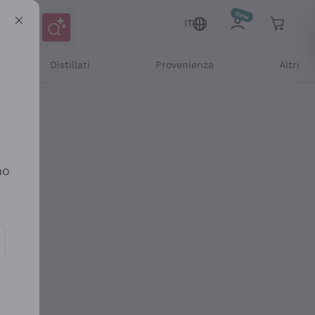
IT
Distillati
Provenienza
Altri
no
ioni e offerte personalizzate