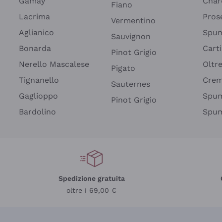
Gamay
Char
Fiano
Lacrima
Pros
Vermentino
Aglianico
Spum
Sauvignon
Bonarda
Cart
Pinot Grigio
Nerello Mascalese
Oltr
Pigato
Tignanello
Cre
Sauternes
Gaglioppo
Spum
Pinot Grigio
Bardolino
Spum
Spedizione gratuita
oltre i 69,00 €