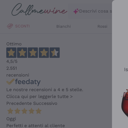
Salta al contenuto principale
Descrivi cosa stai ce
SCONTI
Bianchi
Rossi
Ottimo
4,5
/5
2.551
I
recensioni
Le nostre recensioni a 4 e 5 stelle.
Clicca qui per leggerle tutte >
Precedente
Successivo
Oggi
Perfetti e attenti al cliente