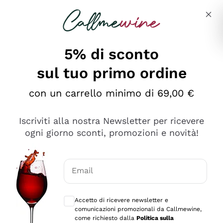
Salta al contenuto principale
Descrivi cosa stai cercando
5% di sconto
sul tuo primo ordine
Ottimo
con un carrello minimo di 69,00 €
4,5
/5
2.566
Iscriviti alla nostra Newsletter per ricevere
recensioni
ogni giorno sconti, promozioni e novità!
Le nostre recensioni a 4 e 5 stelle.
Clicca qui per leggerle tutte >
Email
Precedente
Successivo
Consensi opzionali per ricevere comunica
Accetto di ricevere newsletter e
Oggi
comunicazioni promozionali da Callmewine,
Ordine tutto ok, niente da dire a riguardo. Il sito in se
come richiesto dalla
Politica sulla