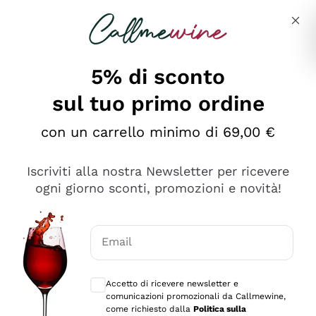
Salta al contenuto principale
Descrivi cosa stai cercando
5% di sconto
sul tuo primo ordine
Ottimo
con un carrello minimo di 69,00 €
4,5
/5
2.566
Iscriviti alla nostra Newsletter per ricevere
recensioni
ogni giorno sconti, promozioni e novità!
Le nostre recensioni a 4 e 5 stelle.
Clicca qui per leggerle tutte >
Email
Precedente
Successivo
Consensi opzionali per ricevere comunica
Accetto di ricevere newsletter e
Ieri
comunicazioni promozionali da Callmewine,
Ordine tutto ok, niente da dire a riguardo. Il sito in se
come richiesto dalla
Politica sulla