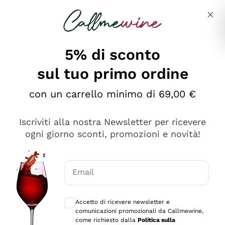
Salta al contenuto principale
Descrivi cosa stai cercando
5% di sconto
sul tuo primo ordine
Ottimo
con un carrello minimo di 69,00 €
4,5
/5
2.566
Iscriviti alla nostra Newsletter per ricevere
recensioni
ogni giorno sconti, promozioni e novità!
Le nostre recensioni a 4 e 5 stelle.
Clicca qui per leggerle tutte >
Email
Precedente
Successivo
Consensi opzionali per ricevere comunica
Accetto di ricevere newsletter e
Ieri
comunicazioni promozionali da Callmewine,
Ordine tutto ok, niente da dire a riguardo. Il sito in se
come richiesto dalla
Politica sulla