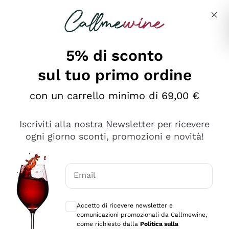
Salta al contenuto principale
Descrivi cosa stai cercando
5% di sconto
sul tuo primo ordine
Ottimo
con un carrello minimo di 69,00 €
4,5
/5
2.552
Iscriviti alla nostra Newsletter per ricevere
recensioni
ogni giorno sconti, promozioni e novità!
Le nostre recensioni a 4 e 5 stelle.
Clicca qui per leggerle tutte >
Email
Precedente
Successivo
Consensi opzionali per ricevere comunica
Accetto di ricevere newsletter e
Oggi
comunicazioni promozionali da Callmewine,
Ottima facilità di acquisto sul sito e consegna
come richiesto dalla
Politica sulla