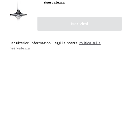
velocissima
riservatezza
Acquirente verificato
Iscrivimi
Ieri
Perfetti e attenti al cliente
Per ulteriori informazioni, leggi la nostra
Politica sulla
riservatezza
Acquirente verificato
2 Giorni Fa
Semplice nell'uso, puntuali e veloci.
Acquirente verificato
2 Giorni Fa
Ottima come sempre!