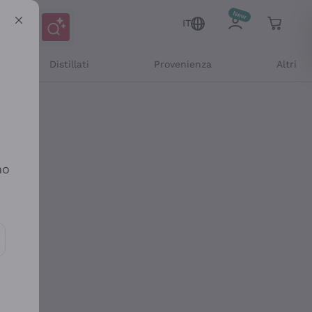
IT
Distillati
Provenienza
Altri
no
ioni e offerte personalizzate