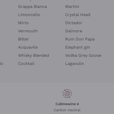
Grappa Bianca
Martini
Limoncello
Crystal Head
Mirto
Dictador
Vermouth
Dalmore
Bitter
Rum Don Papa
o
Acquavite
Elephant gin
Whisky Blended
Vodka Grey Goose
io
Cocktail
Lagavulin
Callmewine è
Carbon neutral