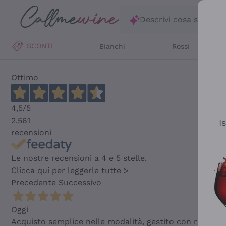
Salta al contenuto principale
Descrivi cosa stai ce
SCONTI
Bianchi
Rossi
Ottimo
4,5
/5
2.561
I
recensioni
Le nostre recensioni a 4 e 5 stelle.
Clicca qui per leggerle tutte >
Precedente
Successivo
Oggi
Acquisto semplice nelle modalità, gestito con rapidità 