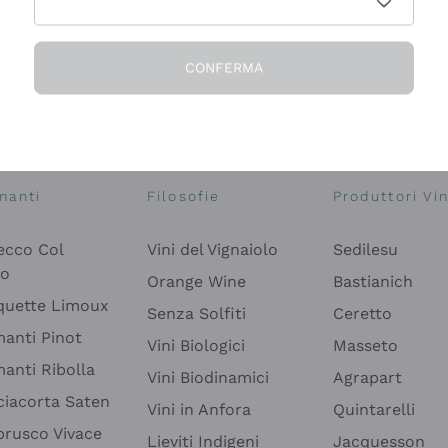
CONFERMA
Esplora il catalogo
manti
Filosofie
Produttori Vin
ecco Col
Vini del Vignaiolo
Sedilesu
do
Orange Wine
Bastianich
quette Limoux
Senza Solfiti
Ceretto
anti Pinot
Vini Biologici
Masseto
anti Ribolla
Vini Biodinamici
Agrapart
ciacorta Saten
Vini in Anfora
Quintarelli
rusco Vivace
Lieviti Indigeni
Jacquesson