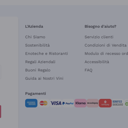
L'Azienda
Bisogno d'aiuto?
Chi Siamo
Servizio clienti
Sostenibilità
Condizioni di Vendita
Enoteche e Ristoranti
Modulo di recesso or
Regali Aziendali
Accessibilità
Buoni Regalo
FAQ
Guida ai Nostri Vini
Pagamenti