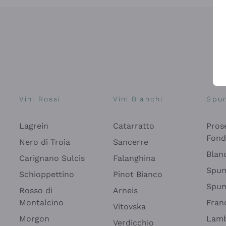
Vini Rossi
Vini Bianchi
Spu
Lagrein
Catarratto
Pros
Fon
Nero di Troia
Sancerre
Blan
Carignano Sulcis
Falanghina
Spum
Schioppettino
Pinot Bianco
Spum
Rosso di
Arneis
Montalcino
Fran
Vitovska
Morgon
Lamb
Verdicchio