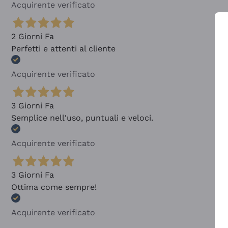
Acquirente verificato
2 Giorni Fa
Perfetti e attenti al cliente
Acquirente verificato
3 Giorni Fa
Semplice nell'uso, puntuali e veloci.
Acquirente verificato
3 Giorni Fa
Ottima come sempre!
Acquirente verificato