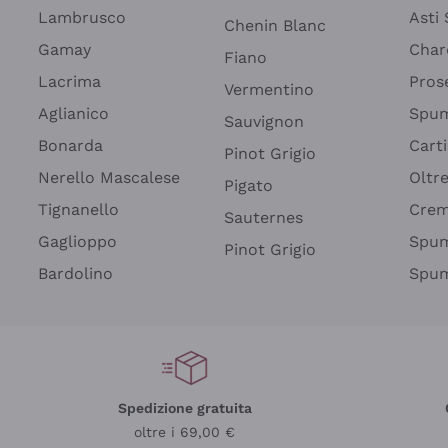
Lambrusco
Asti
Chenin Blanc
Gamay
Char
Fiano
Lacrima
Pros
Vermentino
Aglianico
Spum
Sauvignon
Bonarda
Cart
Pinot Grigio
Nerello Mascalese
Oltr
Pigato
Tignanello
Cre
Sauternes
Gaglioppo
Spum
Pinot Grigio
Bardolino
Spum
Spedizione gratuita
oltre i 69,00 €