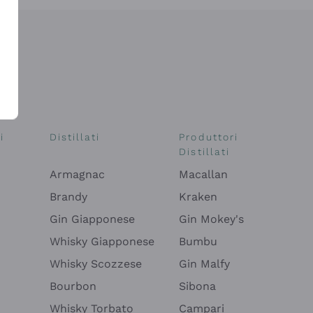
i
Distillati
Produttori
Distillati
Armagnac
Macallan
Brandy
Kraken
Gin Giapponese
Gin Mokey's
Whisky Giapponese
Bumbu
Whisky Scozzese
Gin Malfy
Bourbon
Sibona
Whisky Torbato
Campari