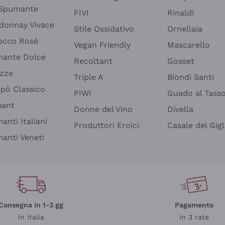
 Spumante
FIVI
Rinaldi
donnay Vivace
Stile Ossidativo
Ornellaia
ecco Rosé
Vegan Friendly
Mascarello
ante Dolce
Recoltant
Gosset
izze
Triple A
Biondi Santi
epò Classico
PIWI
Guado al Tass
mant
Donne del Vino
Divella
anti Italiani
Produttori Eroici
Casale del Gigl
anti Veneti
Consegna in 1-3 gg
Pagamento
in Italia
in 3 rate