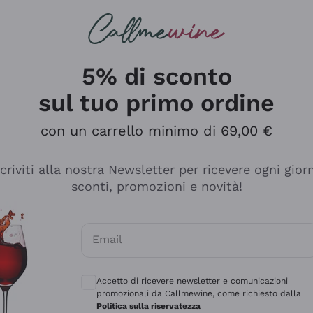
rcando
Champagne
Spumanti
Tutti i Vini
5% di sconto
sul tuo primo ordine
con un carrello minimo di 69,00 €
scriviti alla nostra Newsletter per ricevere ogni gior
sconti, promozioni e novità!
Email
Consensi opzionali per ricevere comunicaz
Accetto di ricevere newsletter e comunicazioni
promozionali da Callmewine, come richiesto dalla
e professionalità
Politica sulla riservatezza