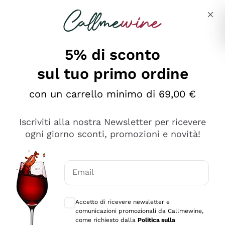
Salta al contenuto principale
Descrivi cosa stai cercando
5% di sconto
sul tuo primo ordine
Ottimo
con un carrello minimo di 69,00 €
4,5
/5
2.552
Iscriviti alla nostra Newsletter per ricevere
recensioni
ogni giorno sconti, promozioni e novità!
Le nostre recensioni a 4 e 5 stelle.
Clicca qui per leggerle tutte >
Email
Precedente
Successivo
Consensi opzionali per ricevere comunica
Accetto di ricevere newsletter e
Oggi
comunicazioni promozionali da Callmewine,
Ottima facilità di acquisto sul sito e consegna
come richiesto dalla
Politica sulla