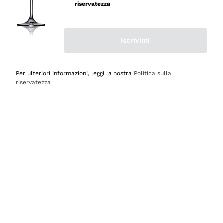
velocissima
riservatezza
Acquirente verificato
Iscrivimi
Ieri
Perfetti e attenti al cliente
Per ulteriori informazioni, leggi la nostra
Politica sulla
riservatezza
Acquirente verificato
2 Giorni Fa
Semplice nell'uso, puntuali e veloci.
Acquirente verificato
2 Giorni Fa
Ottima come sempre!